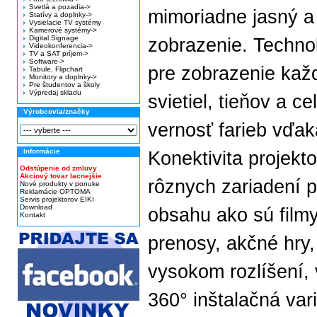
Svetlá a pozadia->
mimoriadne jasný a 
Statívy a doplnky->
Vysielacie TV systémy
Kamerové systémy->
Digital Signage
zobrazenie. Technol
Videokonferencia->
TV a SAT príjem->
Software->
pre zobrazenie každ
Tabule, Flipchart
Monitory a doplnky->
Pre študentov a školy
Výpredaj skladu
svietiel, tieňov a c
Výrobcovia/značky
vernosť farieb vďak
Informácie
Konektivita projekto
Odstúpenie od zmluvy
Akciový tovar lacnejšie
rôznych zariadení 
Nové produkty v ponuke
Reklamácie OPTOMA
Servis projektorov EIKI
Download
obsahu ako sú filmy
Kontakt
prenosy, akčné hry
vysokom rozlíšení,
360° inštalačná vari