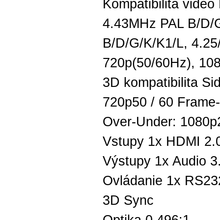
Kompatibilita vide
4.43MHz PAL B/D/
B/D/G/K/K1/L, 4.25
720p(50/60Hz), 108
3D kompatibilita Si
720p50 / 60 Frame-
Over-Under: 1080p2
Vstupy 1x HDMI 2.
Výstupy 1x Audio 
Ovládanie 1x RS232
3D Sync