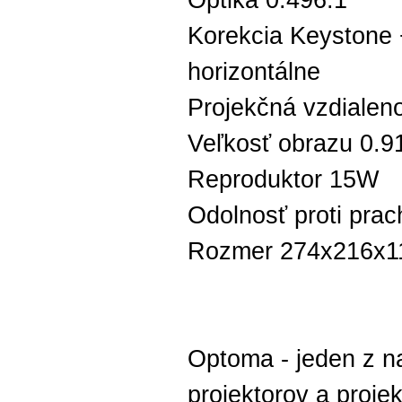
Optika 0.496:1
Korekcia Keystone +
horizontálne
Projekčná vzdialeno
Veľkosť obrazu 0.9
Reproduktor 15W
Odolnosť proti pra
Rozmer 274x216x
Optoma - jeden z n
projektorov a proje