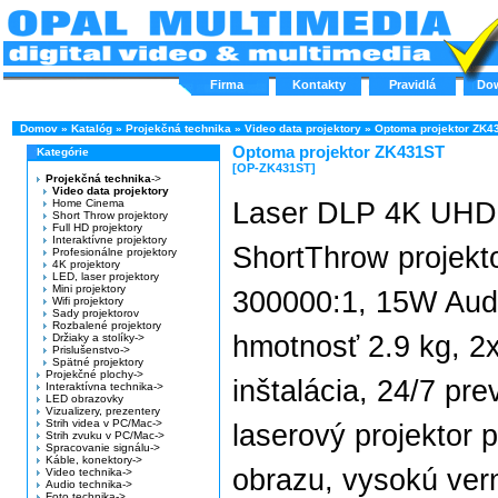
Firma
Kontakty
Pravidlá
Do
Domov
»
Katalóg
»
Projekčná technika
»
Video data projektory
»
Optoma projektor ZK4
Optoma projektor ZK431ST
Kategórie
[OP-ZK431ST]
Projekčná technika
->
Video data projektory
Home Cinema
Laser DLP 4K UHD
Short Throw projektory
Full HD projektory
Interaktívne projektory
ShortThrow projekt
Profesionálne projektory
4K projektory
LED, laser projektory
Mini projektory
300000:1, 15W Aud
Wifi projektory
Sady projektorov
Rozbalené projektory
hmotnosť 2.9 kg, 2
Držiaky a stolíky->
Prislušenstvo->
Spätné projektory
Projekčné plochy->
inštalácia, 24/7 pr
Interaktívna technika->
LED obrazovky
Vizualizery, prezentery
Strih videa v PC/Mac->
laserový projektor 
Strih zvuku v PC/Mac->
Spracovanie signálu->
Káble, konektory->
obrazu, vysokú vern
Video technika->
Audio technika->
Foto technika->