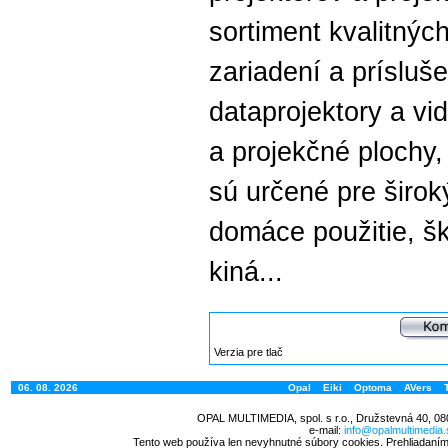
sortiment kvalitný
zariadení a prísluše
dataprojektory a vi
a projekčné plochy, 
sú určené pre širok
domáce použitie, ško
kiná...
Verzia pre tlač
06. 08. 2026
Opal
Eiki
Optoma
AVers
OPAL MULTIMEDIA, spol. s r.o., Družstevná 40, 08
e-mail:
info@opalmultimedia.
Tento web používa len nevyhnutné súbory cookies. Prehliadaním