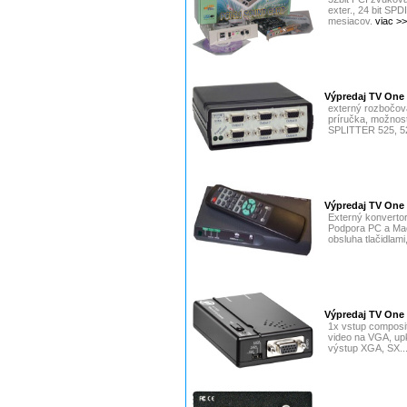
exter., 24 bit SPD
mesiacov.
viac >
Výpredaj TV One
externý rozbočova
príručka, možnos
SPLITTER 525, 52
Výpredaj TV One 
Externý konvertor
Podpora PC a Mac
obsluha tlačidlami
Výpredaj TV One
1x vstup composi
video na VGA, upk
výstup XGA, SX..