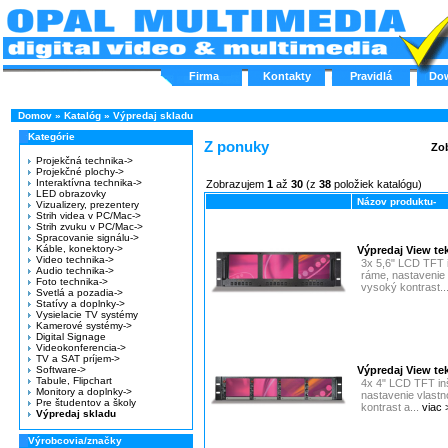
Firma
Kontakty
Pravidlá
Do
Domov
»
Katalóg
»
Výpredaj skladu
Kategórie
Z ponuky
Zob
Projekčná technika->
Projekčné plochy->
Interaktívna technika->
Zobrazujem
1
až
30
(z
38
položiek katalógu)
LED obrazovky
Názov produktu-
Vizualizery, prezentery
Strih videa v PC/Mac->
Strih zvuku v PC/Mac->
Spracovanie signálu->
Káble, konektory->
Výpredaj View t
Video technika->
3x 5,6" LCD TFT 
Audio technika->
ráme, nastavenie 
Foto technika->
vysoký kontrast..
Svetlá a pozadia->
Statívy a doplnky->
Vysielacie TV systémy
Kamerové systémy->
Digital Signage
Videokonferencia->
TV a SAT príjem->
Software->
Výpredaj View t
Tabule, Flipchart
4x 4" LCD TFT in
Monitory a doplnky->
nastavenie vlastn
Pre študentov a školy
kontrast a...
viac 
Výpredaj skladu
Výrobcovia/značky