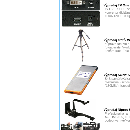
Výpredaj TV One
1x DVI-I SPDIF v
konvertor digitál
1600x1200, 1080p
Výpredaj statív 
súprava statívu s
fotoaparáty. Vynik
konštrukcia. Tele.
Výpredaj SONY 
SxS pamäťová kar
rozbalená. Gener
(150MBs), kapacit
Výpredaj Nipros 
Profesionálna ra
AG-HMC155, 151
podobných veľkos