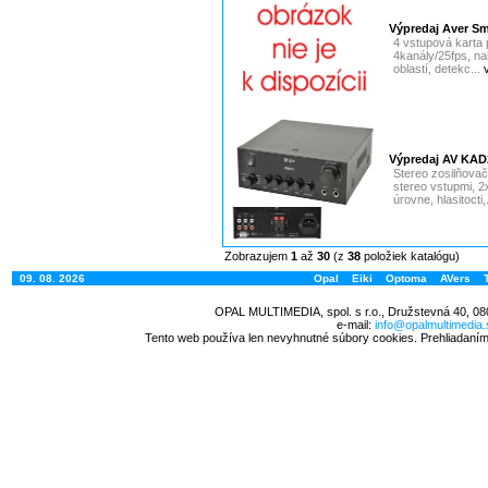
Výpredaj Aver S
4 vstupová karta
4kanály/25fps, na
oblastí, detekc...
Výpredaj AV KAD2
Stereo zosilňovač
stereo vstupmi, 
úrovne, hlasitocti,
Zobrazujem
1
až
30
(z
38
položiek katalógu)
09. 08. 2026
Opal
Eiki
Optoma
AVers
OPAL MULTIMEDIA, spol. s r.o., Družstevná 40, 08
e-mail:
info@opalmultimedia.
Tento web používa len nevyhnutné súbory cookies. Prehliadaním