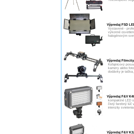
Výpredaj FSD LE
Vystavené - profe
výkonné osvetleni
halogénovým svet
Výpredaj Filmcit
Koľajnicový posu
kamery alebo fot
dodávky je taška,
Výpredaj F&V K4
kompaktné LED sv
čistý farebný lúč
intenzity svietenia
Výpredaj F&V K3