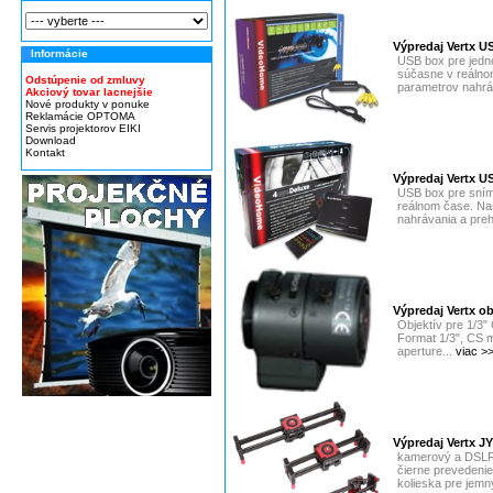
Výpredaj Vertx U
Informácie
USB box pre jedn
súčasne v reálnom
Odstúpenie od zmluvy
parametrov nahráv
Akciový tovar lacnejšie
Nové produkty v ponuke
Reklamácie OPTOMA
Servis projektorov EIKI
Download
Kontakt
Výpredaj Vertx U
USB box pre sním
reálnom čase. Nas
nahrávania a preh
Výpredaj Vertx o
Objektív pre 1/3"
Format 1/3", CS 
aperture...
viac >
Výpredaj Vertx J
kamerový a DSLR 
čierne prevedenie
kolieska pre jemn