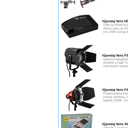
Výpredaj Vertx 
USB na HDMI kon
obrazu ako na VG
cez USB výstup z 
Výpredaj Vertx F
spotové halogénov
stredné a malé TV 
rebrovaním kompa
Výpredaj Vertx F
Profesionálne ko
zmeny ohniska, n
teplota 3200K. Sve
Výpredaj Vertx 
32bit PCI zvuková 