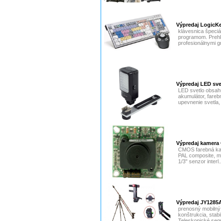
Výpredaj LogicKe
klávesnica špeciá
programom. Prehľ
profesionálnymi gr
Výpredaj LED sv
LED svetlo obsah
akumulátor, fareb
upevnenie svetla,
Výpredaj kamera
CMOS farebná kam
PAL composite, mo
1/3" senzor interl.
Výpredaj JY1285A
prenosný mobilný 
konštrukcia, stab
Teleskopické segm