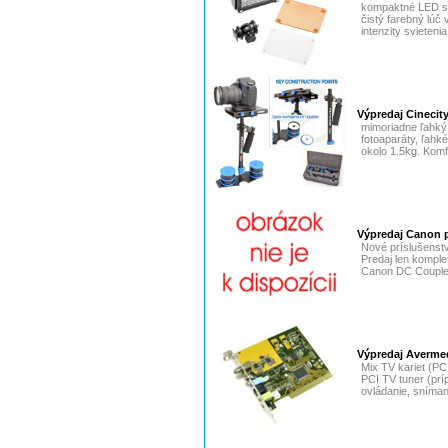
kompaktné LED sv
čistý farebný lúč
intenzity svietenia
Výpredaj Cineci
mimoriadne ľahký
fotoaparáty, ľah
okolo 1.5kg. Komf
Výpredaj Canon p
Nové príslušenstv
Predaj len komple
Canon DC Coupler
Výpredaj Avermed
Mix TV kariet (PCI
PCI TV tuner (prí
ovládanie, sníman