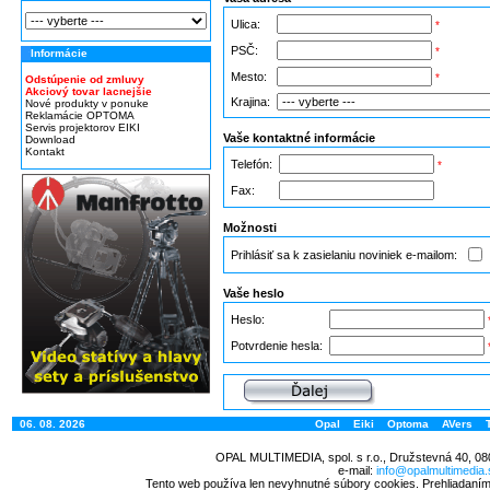
Ulica:
*
PSČ:
*
Informácie
Mesto:
*
Odstúpenie od zmluvy
Akciový tovar lacnejšie
Krajina:
Nové produkty v ponuke
Reklamácie OPTOMA
Servis projektorov EIKI
Vaše kontaktné informácie
Download
Kontakt
Telefón:
*
Fax:
Možnosti
Prihlásiť sa k zasielaniu noviniek e-mailom:
Vaše heslo
Heslo:
Potvrdenie hesla:
06. 08. 2026
Opal
Eiki
Optoma
AVers
OPAL MULTIMEDIA, spol. s r.o., Družstevná 40, 08
e-mail:
info@opalmultimedia.
Tento web používa len nevyhnutné súbory cookies. Prehliadaním