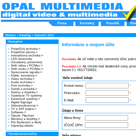
Firma
Kontakty
Pravidlá
Do
Domov
»
Katalóg
»
Vytvoriť účet
Kategórie
Informácie o mojom účte
Projekčná technika->
Projekčné plochy->
Interaktívna technika->
LED obrazovky
Ak už máte u nás vytvorený účet, pokr
Poznámka:
Vizualizery, prezentery
Strih videa v PC/Mac->
Ak chcete mať dealerské ceny, pros
Poznámka č.2:
Strih zvuku v PC/Mac->
faxom č.t. 051/7720651.
Spracovanie signálu->
Káble, konektory->
Vaše osobné údaje
Video technika->
Audio technika->
Foto technika->
Krstné meno:
*
Svetlá a pozadia->
Statívy a doplnky->
Priezvisko:
*
Vysielacie TV systémy
Kamerové systémy->
E-Mail:
*
Digital Signage
Videokonferencia->
TV a SAT príjem->
Údaje o firme
Software->
Tabule, Flipchart
Meno firmy:
Monitory a doplnky->
Pre študentov a školy
IČO/IČ DPH:
Výpredaj skladu
Výrobcovia/značky
Vaša adresa