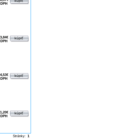
 DPH
3,84€
 DPH
4,53€
 DPH
1,20€
 DPH
Stránky:
1