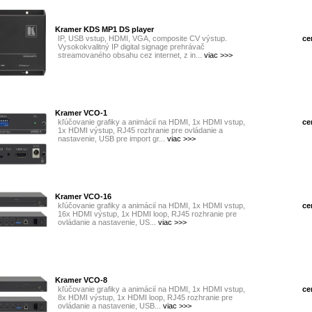
Kramer KDS MP1 DS player
IP, USB vstup, HDMI, VGA, composite CV výstup.
ce
Vysokokvalitný IP digital signage prehrávač
streamovaného obsahu cez internet, z in...
viac >>>
Kramer VCO-1
kľúčovanie grafiky a animácií na HDMI, 1x HDMI vstup,
ce
1x HDMI výstup, RJ45 rozhranie pre ovládanie a
nastavenie, USB pre import gr...
viac >>>
Kramer VCO-16
kľúčovanie grafiky a animácií na HDMI, 1x HDMI vstup,
ce
16x HDMI výstup, 1x HDMI loop, RJ45 rozhranie pre
ovládanie a nastavenie, US...
viac >>>
Kramer VCO-8
kľúčovanie grafiky a animácií na HDMI, 1x HDMI vstup,
ce
8x HDMI výstup, 1x HDMI loop, RJ45 rozhranie pre
ovládanie a nastavenie, USB...
viac >>>