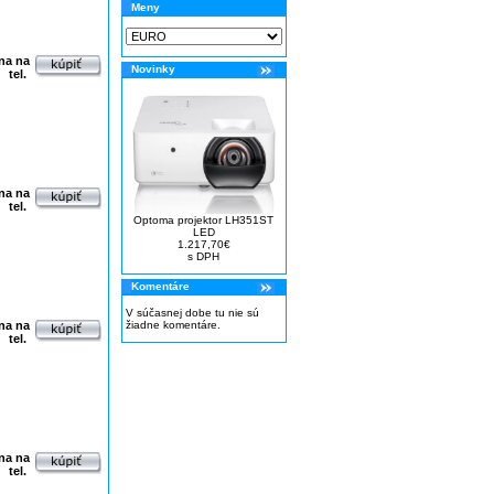
Meny
na na
Novinky
tel.
na na
tel.
Optoma projektor LH351ST
LED
1.217,70€
s DPH
Komentáre
V súčasnej dobe tu nie sú
na na
žiadne komentáre.
tel.
na na
tel.