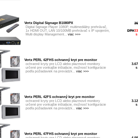
Vertx Digital Signage B1080PX
36
Digital Signage Player 1080P, multimediálny prehrávač,
1x HDMI OUT, LAN 10/100MB prehrávač s IP spojením,
DPH
33
Multi display Management...
viac >>>
s
Vertx PERL 42FHS ochranný kryt pre monitor
ochranné kryty pre LCD alebo plazmové monitory
3.67
určené pre vonkajšie inštalácie, možnosť konfigurácie
s
podľa požiadaviek na prevádzk...
viac >>>
Vertx PERL 42FS ochranný kryt pre monitor
ochranné kryty pre LCD alebo plazmové monitory
3.12
určené pre vonkajšie inštalácie, možnosť konfigurácie
s
podľa požiadaviek na prevádzk...
viac >>>
Vertx PERL 47FHS ochranný kryt pre monitor
ochranné kryty pre LCD alebo plazmové monitory
4.00