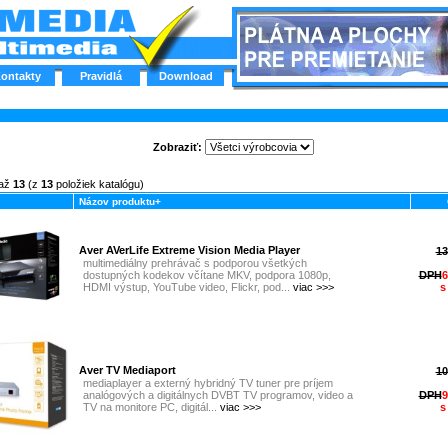
ontakty
Pravidlá
Download
Zobraziť:
až
13
(z
13
položiek katalógu)
Názov produktu+
Aver AVerLife Extreme Vision Media Player
13
multimediálny prehrávač s podporou všetkých
dostupných kodekov včítane MKV, podpora 1080p,
DPH
6
HDMI výstup, YouTube video, Flickr, pod...
viac >>>
s
Aver TV Mediaport
10
mediaplayer a externý hybridný TV tuner pre príjem
analógových a digitálnych DVBT TV programov, video a
DPH
9
TV na monitore PC, digitál...
viac >>>
s