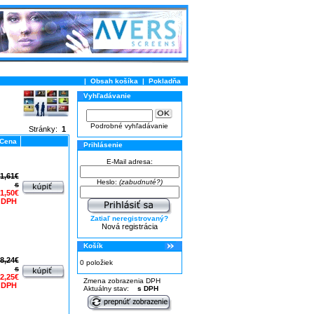
|
Obsah košíka
|
Pokladňa
Vyhľadávanie
Podrobné vyhľadávanie
Stránky:
1
Cena
Prihlásenie
E-Mail adresa:
1,61€
Heslo:
(zabudnuté?)
s
1,50€
 DPH
Zatiaľ neregistrovaný?
Nová registrácia
Košík
8,24€
0 položiek
s
2,25€
Zmena zobrazenia DPH
 DPH
Aktuálny stav:
s DPH