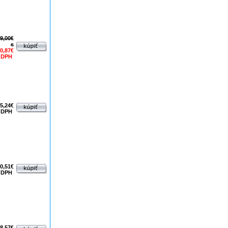
9,00€
s
0,87€
 DPH
5,24€
 DPH
0,51€
 DPH
8,57€