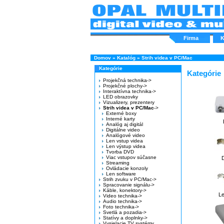
Firma
K
Domov
»
Katalóg
»
Strih videa v PC/Mac
Kategórie
Kategórie
Projekčná technika->
Projekčné plochy->
Interaktívna technika->
LED obrazovky
Vizualizery, prezentery
Strih videa v PC/Mac
->
Externé boxy
Interné karty
Analóg aj digitál
Digitálne video
Analógové video
Len vstup videa
Len výstup videa
Tvorba DVD
Viac vstupov súčasne
D
Streaming
Ovládacie konzoly
Len software
Strih zvuku v PC/Mac->
Spracovanie signálu->
Káble, konektory->
Le
Video technika->
Audio technika->
Foto technika->
Svetlá a pozadia->
Statívy a doplnky->
Vysielacie TV systémy