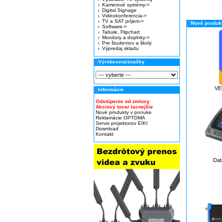
Kamerové systémy->
Digital Signage
Videokonferencia->
TV a SAT príjem->
Nové produkt
Software->
Tabule, Flipchart
Monitory a doplnky->
Pre študentov a školy
Výpredaj skladu
Výrobcovia/značky
VE
Informácie
Odstúpenie od zmluvy
Akciový tovar lacnejšie
Nové produkty v ponuke
Reklamácie OPTOMA
Servis projektorov EIKI
Download
Kontakt
Dat