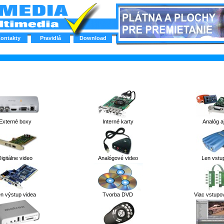
ontakty
Pravidlá
Download
Externé boxy
Interné karty
Analóg aj
igitálne video
Analógové video
Len vstu
n výstup videa
Tvorba DVD
Viac vstupo