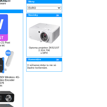
Meny
tware
Novinky
 21 Post
 tel.
Optoma projektor ZK521ST
2.324,70€
s DPH
Komentáre
V súčasnej dobe tu nie sú
žiadne komentáre.
SDI Wireless 4G-
ideo Encoder
,07€
PH