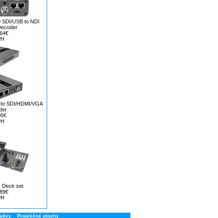
0 SDI/USB to NDI
Decoder
,64€
PH
P to SDI/HDMI/VGA
der
05€
PH
k Deck set
,89€
PH
atívy
Projekčné plochy