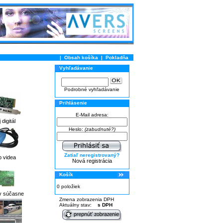
|
Obsah košíka
|
Pokladňa
Vyhľadávanie
Podrobné vyhľadávanie
Prihlásenie
E-Mail adresa:
 digitál
Heslo:
(zabudnuté?)
Zatiaľ neregistrovaný?
p videa
Nová registrácia
Košík
0 položiek
v súčasne
Zmena zobrazenia DPH
Aktuálny stav:
s DPH