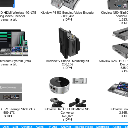
 HD HDMI Wireless 4G-LTE
Kiloview P3 5G Bonding Video Encoder
Kiloview N50 4Kp6
ing Video Encoder
2.093,46€
Encoder/
cena na tel.
s DPH
1.313
s D
 Intercom System (Pro)
Kiloview V-Shape -Mounting Kit
Kiloview D260 HD I
cena na tel.
236,16€
Deco
s DPH
535,
s D
BE R1 Storage Stick 2TB
Kiloview U40 UHD HDMI2 to NDI
Kiloview Lin
589,17€
Converter
3.865
s DPH
626,07€
s D
s DPH
Opal
Eiki
Optoma
AVers
TV One
Kramer
Matrox Video
Manfrotto
Adobe
St