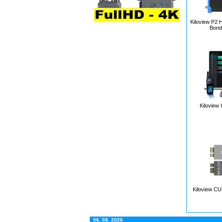
Kiloview P2
Bond
Kiloview
Kiloview CU
06. 08. 2026