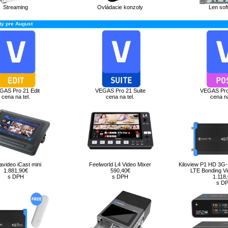
Streaming
Ovládacie konzoly
Len sof
y pre August
GAS Pro 21 Edit
VEGAS Pro 21 Suite
VEGAS Pro
cena na tel.
cena na tel.
cena na
avideo iCast mini
Feelworld L4 Video Mixer
Kiloview P1 HD 3G-
1.881,90€
590,40€
LTE Bonding V
s DPH
s DPH
1.118
s D