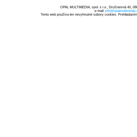
OPAL MULTIMEDIA, spol. s r.o., Družstevná 40, 08
e-mail:
info@opalmultimedia.
Tento web používa len nevyhnutné súbory cookies. Prehliadaním