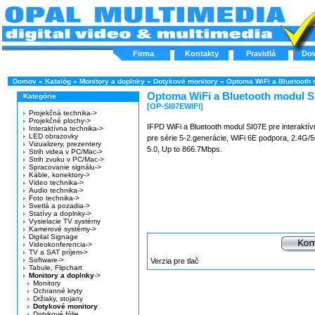
Firma
Kontakty
Pravidlá
Do
Domov
»
Katalóg
»
Monitory a doplnky
»
Dotykové monitory
»
Optoma WiFi a Bluetooth
Optoma WiFi a Bluetooth modul S
Kategórie
[OP-SI07EWIFI]
Projekčná technika->
Projekčné plochy->
IFPD WiFi a Bluetooth modul SI07E pre interaktí
Interaktívna technika->
LED obrazovky
pre série 5-2.generácie, WiFi 6E podpora, 2.4G/5
Vizualizery, prezentery
5.0, Up to 866.7Mbps.
Strih videa v PC/Mac->
Strih zvuku v PC/Mac->
Spracovanie signálu->
Káble, konektory->
Video technika->
Audio technika->
Foto technika->
Svetlá a pozadia->
Statívy a doplnky->
Vysielacie TV systémy
Kamerové systémy->
Digital Signage
Videokonferencia->
TV a SAT príjem->
Software->
Verzia pre tlač
Tabule, Flipchart
Monitory a doplnky
->
Monitory
Ochranné kryty
Držiaky, stojany
Dotykové monitory
Dotykové fólie