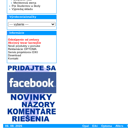
Monitorová stena
Pre študentov a školy
Výpredaj skladu
Výrobcovia/značky
Informácie
Odstúpenie od zmluvy
Akciový tovar lacnejšie
Nové produkty v ponuke
Reklamácie OPTOMA
Servis projektorov EIKI
Download
Kontakt
06. 08. 2026
Opal
Eiki
Optoma
AVers