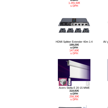
s DPH
1.291,50€
s DPH
HDMI Splitter Extender 40m 1:4
AV 
199,26€
s DPH
147,60€
s DPH
Avers Stella E 20-15 MWE
319,80€
s DPH
258,30€
s DPH