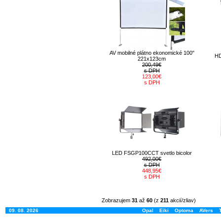
AV mobilné plátno ekonomické 100"
HD
221x123cm
200,49€
s DPH
123,00€
s DPH
LED FSGP100CCT svetlo bicolor
492,00€
s DPH
448,95€
s DPH
Zobrazujem
31
až
60
(z
211
akcií/zliav)
09. 08. 2026
Opal
Eiki
Optoma
AVers