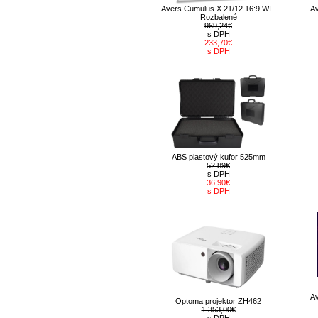
Avers Cumulus X 21/12 16:9 WI -
Av
Rozbalené
969,24€
s DPH
233,70€
s DPH
ABS plastový kufor 525mm
52,89€
s DPH
36,90€
s DPH
Av
Optoma projektor ZH462
1.353,00€