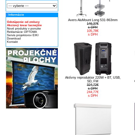
Informácie
Avers AluMount Long 531-863mm
Odstúpenie od zmluvy
146,37€
Akciový tovar lacnejšie
s DPH
Nové produkty v ponuke
105,78€
Reklamácie OPTOMA
s DPH
Servis projektorov EIKI
Download
Kontakt
Aktívny reproduktor 220W + BT, USB,
SD, FM
324,72€
s DPH
244,77€
s DPH