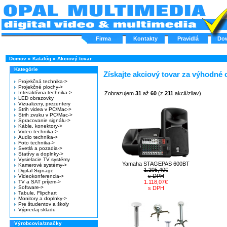
Firma
Kontakty
Pravidlá
Do
Domov
»
Katalóg
»
Akciový tovar
Kategórie
Získajte akciový tovar za výhodné 
Projekčná technika->
Projekčné plochy->
Interaktívna technika->
Zobrazujem
31
až
60
(z
211
akcií/zliav)
LED obrazovky
Vizualizery, prezentery
Strih videa v PC/Mac->
Strih zvuku v PC/Mac->
Spracovanie signálu->
Káble, konektory->
Video technika->
Audio technika->
Foto technika->
Svetlá a pozadia->
Statívy a doplnky->
Vysielacie TV systémy
Yamaha STAGEPAS 600BT
Kamerové systémy->
1.205,40€
Digital Signage
s DPH
Videokonferencia->
TV a SAT príjem->
1.118,07€
Software->
s DPH
Tabule, Flipchart
Monitory a doplnky->
Pre študentov a školy
Výpredaj skladu
Výrobcovia/značky