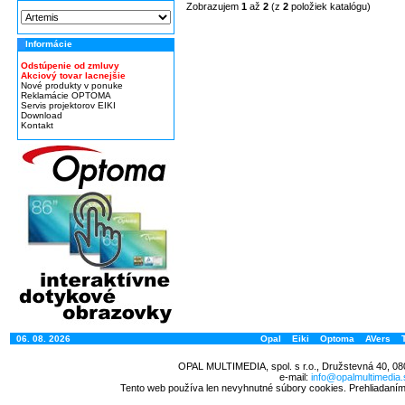
Zobrazujem
1
až
2
(z
2
položiek katalógu)
Informácie
Odstúpenie od zmluvy
Akciový tovar lacnejšie
Nové produkty v ponuke
Reklamácie OPTOMA
Servis projektorov EIKI
Download
Kontakt
06. 08. 2026
Opal
Eiki
Optoma
AVers
OPAL MULTIMEDIA, spol. s r.o., Družstevná 40, 08
e-mail:
info@opalmultimedia.
Tento web používa len nevyhnutné súbory cookies. Prehliadaním