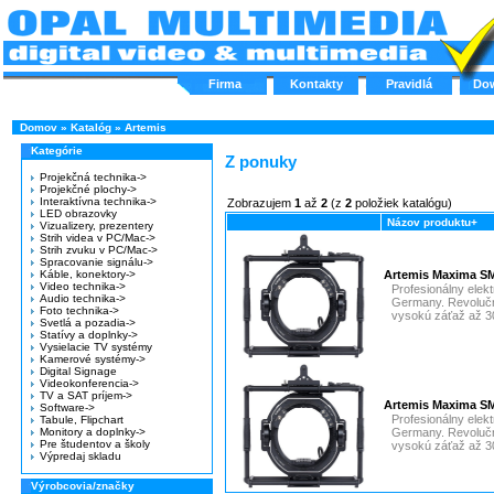
Firma
Kontakty
Pravidlá
Do
Domov
»
Katalóg
»
Artemis
Kategórie
Z ponuky
Projekčná technika->
Projekčné plochy->
Interaktívna technika->
Zobrazujem
1
až
2
(z
2
položiek katalógu)
LED obrazovky
Názov produktu+
Vizualizery, prezentery
Strih videa v PC/Mac->
Strih zvuku v PC/Mac->
Spracovanie signálu->
Káble, konektory->
Artemis Maxima S
Video technika->
Profesionálny elekt
Audio technika->
Germany. Revolučné
Foto technika->
vysokú záťaž až 3
Svetlá a pozadia->
Statívy a doplnky->
Vysielacie TV systémy
Kamerové systémy->
Digital Signage
Videokonferencia->
TV a SAT príjem->
Artemis Maxima S
Software->
Profesionálny elekt
Tabule, Flipchart
Monitory a doplnky->
Germany. Revolučné
Pre študentov a školy
vysokú záťaž až 3
Výpredaj skladu
Výrobcovia/značky