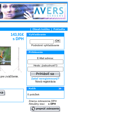
|
Obsah košíka
|
Pokladňa
143,91€
Vyhľadávanie
s DPH
Podrobné vyhľadávanie
Prihlásenie
E-Mail adresa:
Heslo:
(zabudnuté?)
e pre zväčšenie.
Zatiaľ neregistrovaný?
Nová registrácia
Košík
0 položiek
Zmena zobrazenia DPH
Aktuálny stav:
s DPH