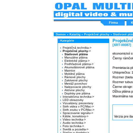
Firma
K
Domov
»
Katalóg
»
Projekčné plochy
»
Statívové plá
Projekčné
Kategórie
[XRT-00087]
Projekčná technika->
Projekčné plochy
->
ekonomické sta
Statívové plátna
Manuálne plátna
Čierny rámček
Elektrické plátna->
Podhľadové plátna->
Akumulátorové plátna
Premietacia p
Matnice
Uhlopriečka: 
Mobilné plátna
Rámové plochy
Rozmer (biela
Zakrivené plochy
Rozmer tubus
Metráž povrchov
Čierne okraje
Nalepovacie plochy
Aktívne plochy
Dĺžka plátna 
Doplnky pre plátna
Maximálna nas
Interaktívna technika->
LED obrazovky
Vizualizery, prezentery
Strih videa v PC/Mac->
Strih zvuku v PC/Mac->
Spracovanie signálu->
Káble, konektory->
Verzia pre tla
Video technika->
Audio technika->
Foto technika->
Svetlá a pozadia->
Statívy a doplnky->