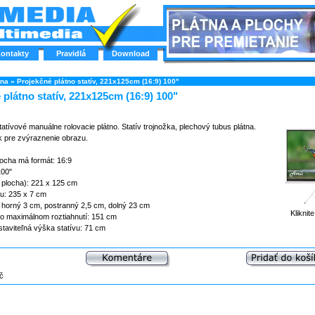
ontakty
Pravidlá
Download
tna
»
Projekčné plátno statív, 221x125cm (16:9) 100"
 plátno statív, 221x125cm (16:9) 100"
tívové manuálne rolovacie plátno. Statív trojnožka, plechový tubus plátna.
 pre zvýraznenie obrazu.
locha má formát: 16:9
100"
 plocha): 221 x 125 cm
u: 235 x 7 cm
: horný 3 cm, postranný 2,5 cm, dolný 23 cm
Kliknit
po maximálnom roztiahnutí: 151 cm
taviteľná výška statívu: 71 cm
č