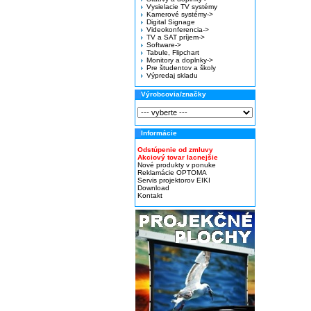
Vysielacie TV systémy
Kamerové systémy->
Digital Signage
Videokonferencia->
TV a SAT príjem->
Software->
Tabule, Flipchart
Monitory a doplnky->
Pre študentov a školy
Výpredaj skladu
Výrobcovia/značky
Informácie
Odstúpenie od zmluvy
Akciový tovar lacnejšie
Nové produkty v ponuke
Reklamácie OPTOMA
Servis projektorov EIKI
Download
Kontakt