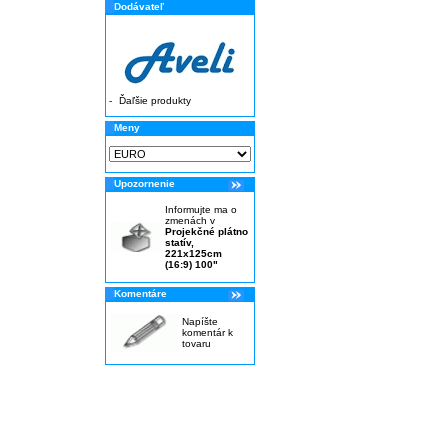
Dodávateľ
-
Ďaľšie produkty
Meny
Upozornenie
Informujte ma o
zmenách v
Projekčné plátno
statív,
221x125cm
(16:9) 100"
Komentáre
Napíšte
komentár k
tovaru