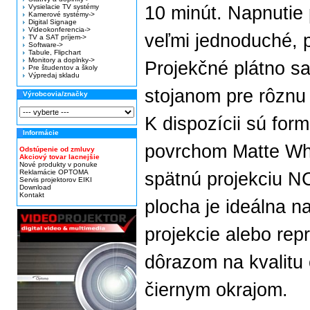
Vysielacie TV systémy
10 minút. Napnutie 
Kamerové systémy->
Digital Signage
Videokonferencia->
veľmi jednoduché, 
TV a SAT príjem->
Software->
Tabule, Flipchart
Monitory a doplnky->
Projekčné plátno s
Pre študentov a školy
Výpredaj skladu
stojanom pre rôznu
Výrobcovia/značky
K dispozícii sú form
Informácie
povrchom Matte Whi
Odstúpenie od zmluvy
Akciový tovar lacnejšie
Nové produkty v ponuke
Reklamácie OPTOMA
spätnú projekciu N
Servis projektorov EIKI
Download
Kontakt
plocha je ideálna 
projekcie alebo rep
dôrazom na kvalitu
čiernym okrajom.