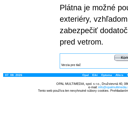
Plátna je možné po
exteriéry, vzhľadom
zabezpečiť dodatoč
pred vetrom.
Verzia pre tlač
07. 08. 2026
Opal
Eiki
Optoma
AVers
OPAL MULTIMEDIA, spol. s r.o., Družstevná 40, 08
e-mail:
info@opalmultimedia.
Tento web používa len nevyhnutné súbory cookies. Prehliadaním