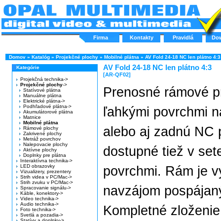
Firma
Kontakty
Pravidlá
Do
Domov
»
Katalóg
»
Projekčné plochy
»
Mobilné plátna
»
AV Fold 24-18 NC len plátno 4:3
AV Fold 24-18 NC len plátno 4:3
Kategórie
[AR-QF02]
Projekčná technika->
Projekčné plochy
->
Prenosné rámové pr
Statívové plátna
Manuálne plátna
Elektrické plátna->
Podhľadové plátna->
ľahkými povrchmi 
Akumulátorové plátna
Matnice
Mobilné plátna
alebo aj zadnú NC p
Rámové plochy
Zakrivené plochy
Metráž povrchov
Nalepovacie plochy
dostupné tiež v se
Aktívne plochy
Doplnky pre plátna
Interaktívna technika->
LED obrazovky
povrchmi. Rám je v
Vizualizery, prezentery
Strih videa v PC/Mac->
Strih zvuku v PC/Mac->
navzájom pospájaný
Spracovanie signálu->
Káble, konektory->
Video technika->
Audio technika->
Kompletné zloženie
Foto technika->
Svetlá a pozadia->
Statívy a doplnky->