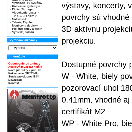
Vysielacie TV systémy
výstavy, koncerty, 
Kamerové systémy->
Digital Signage
Videokonferencia->
povrchy sú vhodné a
TV a SAT príjem->
Software->
Tabule, Flipchart
Monitory a doplnky->
3D aktívnu projekci
Pre študentov a školy
Výpredaj skladu
projekciu.
Výrobcovia/značky
Informácie
Dostupné povrchy p
Odstúpenie od zmluvy
Akciový tovar lacnejšie
Nové produkty v ponuke
Reklamácie OPTOMA
W - White, biely po
Servis projektorov EIKI
Download
Kontakt
pozorovací uhol 180
0.41mm, vhodné aj 
certifikát M2
WP - White Pro, bie