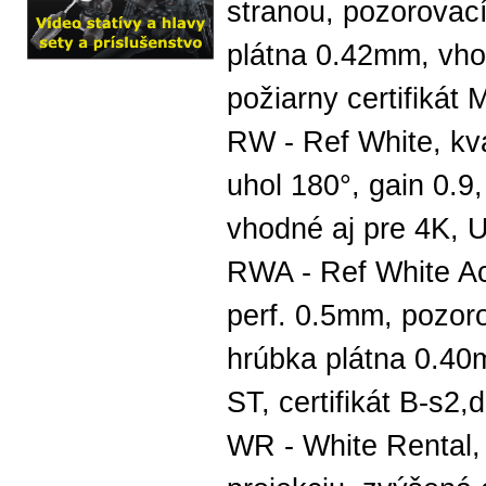
stranou, pozorovací
plátna 0.42mm, vho
požiarny certifikát 
RW - Ref White, kva
uhol 180°, gain 0.9
vhodné aj pre 4K, U
RWA - Ref White Aco
perf. 0.5mm, pozoro
hrúbka plátna 0.40
ST, certifikát B-s2,
WR - White Rental, 