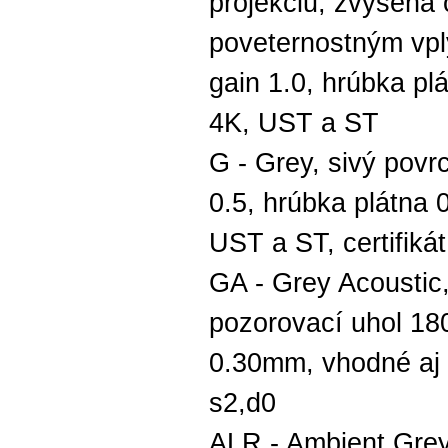
projekciu, zvýšená 
poveternostným vpl
gain 1.0, hrúbka pl
4K, UST a ST
G - Grey, sivý povr
0.5, hrúbka plátna
UST a ST, certifiká
GA - Grey Acoustic,
pozorovací uhol 180
0.30mm, vhodné aj p
s2,d0
ALR - Ambient Grey