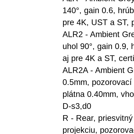
140°, gain 0.6, hrú
pre 4K, UST a ST, p
ALR2 - Ambient Gre
uhol 90°, gain 0.9
aj pre 4K a ST, cert
ALR2A - Ambient Gre
0.5mm, pozorovací u
plátna 0.40mm, vhod
D-s3,d0
R - Rear, priesvitn
projekciu, pozorova