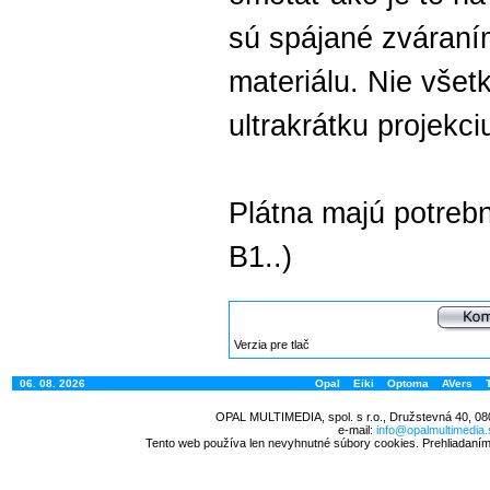
sú spájané zváraní
materiálu. Nie všet
ultrakrátku projekci
Plátna majú potrebn
B1..)
Verzia pre tlač
06. 08. 2026
Opal
Eiki
Optoma
AVers
OPAL MULTIMEDIA, spol. s r.o., Družstevná 40, 08
e-mail:
info@opalmultimedia.
Tento web používa len nevyhnutné súbory cookies. Prehliadaním