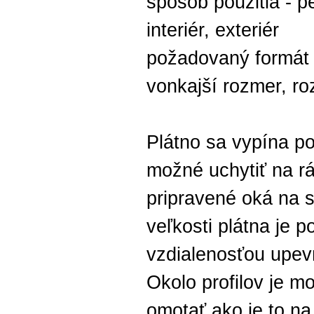
spôsob použitia - p
interiér, exteriér
požadovaný formát 
vonkajší rozmer, r
Plátno sa vypína p
možné uchytiť na rá
pripravené oká na 
veľkosti plátna je p
vzdialenosťou upev
Okolo profilov je 
omotať ako je to na