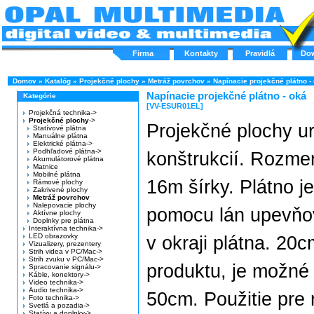
Firma
Kontakty
Pravidlá
Do
Domov
»
Katalóg
»
Projekčné plochy
»
Metráž povrchov
»
Napínacie projekčné plátno -
Napínacie projekčné plátno - oká
Kategórie
[VV-ESUR01EL]
Projekčná technika->
Projekčné plochy
->
Projekčné plochy u
Statívové plátna
Manuálne plátna
Elektrické plátna->
Podhľadové plátna->
konštrukcií. Rozme
Akumulátorové plátna
Matnice
Mobilné plátna
16m šírky. Plátno j
Rámové plochy
Zakrivené plochy
Metráž povrchov
Nalepovacie plochy
pomocu lán upevňo
Aktívne plochy
Doplnky pre plátna
Interaktívna technika->
LED obrazovky
v okraji plátna. 20
Vizualizery, prezentery
Strih videa v PC/Mac->
Strih zvuku v PC/Mac->
produktu, je možné
Spracovanie signálu->
Káble, konektory->
Video technika->
Audio technika->
50cm. Použitie pre r
Foto technika->
Svetlá a pozadia->
Statívy a doplnky->