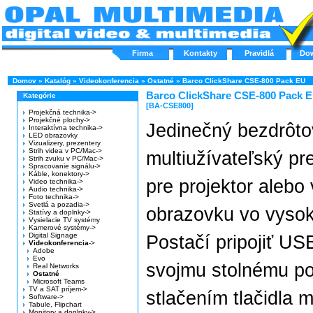
Firma
Kontakty
Pravidlá
Do
Domov
»
Katalóg
»
Videokonferencia
»
Ostatné
»
Barco ClickShare CSE-800 Pack EU
Barco ClickShare CSE-800 Pack 
Kategórie
[BA-CSE800]
Projekčná technika->
Projekčné plochy->
Jedinečný bezdrôto
Interaktívna technika->
LED obrazovky
Vizualizery, prezentery
Strih videa v PC/Mac->
multiužívateľský p
Strih zvuku v PC/Mac->
Spracovanie signálu->
Káble, konektory->
pre projektor alebo
Video technika->
Audio technika->
Foto technika->
Svetlá a pozadia->
obrazovku vo vysok
Statívy a doplnky->
Vysielacie TV systémy
Kamerové systémy->
Digital Signage
Postačí pripojiť US
Videokonferencia
->
Adobe
Evo
svojmu stolnému po
Real Networks
Ostatné
Microsoft Teams
TV a SAT príjem->
stlačením tlačidla 
Software->
Tabule, Flipchart
Monitory a doplnky->