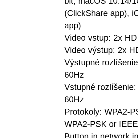
bit, macOS 10.14/10
(ClickShare app), i
app)
Video vstup: 2x HD
Video výstup: 2x H
Výstupné rozlíšeni
60Hz
Vstupné rozlíšenie
60Hz
Protokoly: WPA2-PS
WPA2-PSK or IEEE 
Button in network i