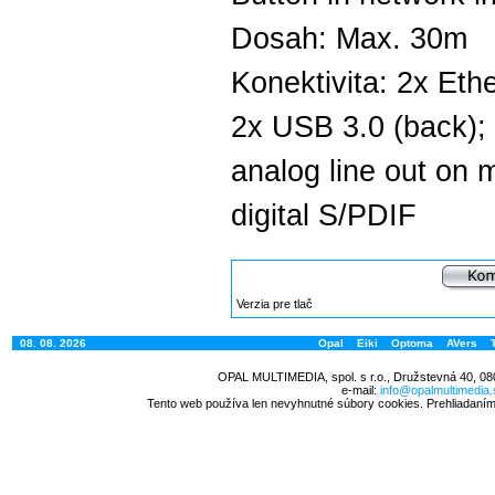
Dosah: Max. 30m
Konektivita: 2x Eth
2x USB 3.0 (back); 
analog line out on 
digital S/PDIF
Verzia pre tlač
08. 08. 2026
Opal
Eiki
Optoma
AVers
OPAL MULTIMEDIA, spol. s r.o., Družstevná 40, 08
e-mail:
info@opalmultimedia.
Tento web používa len nevyhnutné súbory cookies. Prehliadaním