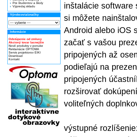
Pre študentov a školy
inštalácie software
Výpredaj skladu
Výrobcovia/značky
si môžete nainštalo
Android alebo iOS s
Informácie
Odstúpenie od zmluvy
začať s vašou prez
Akciový tovar lacnejšie
Nové produkty v ponuke
Reklamácie OPTOMA
pripojených až osem
Servis projektorov EIKI
Download
Kontakt
podieľajú na prezen
pripojených účastn
rozširovať dokúpení
voliteľných doplnko
výstupné rozlíšeni