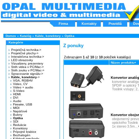
Firma
Kontakty
Pravidlá
Do
Domov
»
Katalóg
»
Káble, konektory
»
Optika
Kategórie
Z ponuky
Projekčná technika->
Projekčné plochy->
Interaktívna technika->
Zobrazujem
1
až
10
(z
10
položiek katalógu)
LED obrazovky
Názov produktu+
Vizualizery, prezentery
Strih videa v PC/Mac->
Strih zvuku v PC/Mac->
Spracovanie signálu->
Káble, konektory
->
Konvertor analóg
VGA, RGBHV
konvertor analógo
Video, CV
SPDIF a optický T
Video + audio
Toslink vstupy: 2.
S-Video
HDMI
DVI
Audio
Firewire, USB
MIDI
Napäťové
Bubny
Konvertor obojsm
Optika
obojsmerný prevod
SDI
optického Toslink
Redukcie
1x stereo 3.5m...
Konektory
Prípojné krabice
Bezhalogén
Káblové prechody