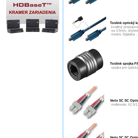
Toslink optický 
kvalitný prepojov
na 3.5mm, ohybné
modrá. Digitálny .
Toslink spojka F/
spojka pre optick
Vertx SC SC Opti
multimode, 62.5/1
Vertx SC SC Opti