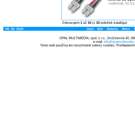
multimode, 62.5/1
Zobrazujem
1
až
10
(z
10
položiek katalógu)
08. 08. 2026
Opal
Eiki
Optoma
AVers
OPAL MULTIMEDIA, spol. s r.o., Družstevná 40, 08
e-mail:
info@opalmultimedia.
Tento web používa len nevyhnutné súbory cookies. Prehliadaním