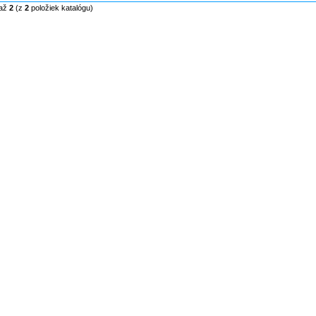
až
2
(z
2
položiek katalógu)