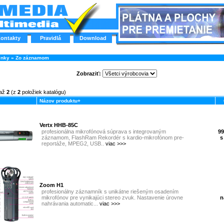
ontakty
Pravidlá
Download
lnky
»
Zo záznamom
Zobraziť:
až
2
(z
2
položiek katalógu)
Názov produktu+
Vertx HHB-85C
profesionálna mikrofónová súprava s integrovaným
99
záznamom, FlashRam Rekordér s kardio-mikrofónom pre-
s
reportáže, MPEG2, USB..
viac >>>
Zoom H1
profesionálny záznamník s unikátne riešeným osadením
mikrofónov pre vynikajúci stereo zvuk. Nastavenie úrovne
n
nahrávania automatic...
viac >>>