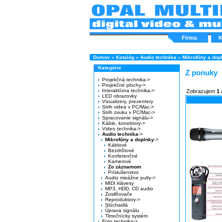
Firma
K
Domov
»
Katalóg
»
Audio technika
»
Mikrofóny a dop
Kategórie
Z ponuky
Projekčná technika->
Projekčné plochy->
Interaktívna technika->
Zobrazujem
1
LED obrazovky
Vizualizery, prezentery
Strih videa v PC/Mac->
Strih zvuku v PC/Mac->
Spracovanie signálu->
Káble, konektory->
Video technika->
Audio technika
->
Mikrofóny a doplnky
->
Káblové
Bezdrôtové
Konferenčné
Kamerové
Zo záznamom
Príslušenstvo
Audio mixážne pulty->
MIDI klávesy
MP3, HDD, CD audio
Zosilňovače
Reproduktory->
Slúchadlá
Úprava signálu
Tlmočnícky systém
Foto technika->