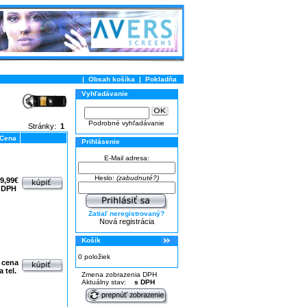
|
Obsah košíka
|
Pokladňa
Vyhľadávanie
Podrobné vyhľadávanie
Stránky:
1
Cena
Prihlásenie
E-Mail adresa:
Heslo:
(zabudnuté?)
9,99€
 DPH
Zatiaľ neregistrovaný?
Nová registrácia
Košík
0 položiek
cena
a tel.
Zmena zobrazenia DPH
Aktuálny stav:
s DPH