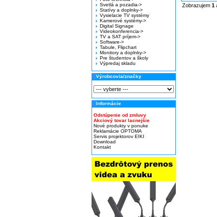
Svetlá a pozadia->
Zobrazujem
1
Statívy a doplnky->
Vysielacie TV systémy
Kamerové systémy->
Digital Signage
Videokonferencia->
TV a SAT príjem->
Software->
Tabule, Flipchart
Monitory a doplnky->
Pre študentov a školy
Výpredaj skladu
Výrobcovia/značky
Informácie
Odstúpenie od zmluvy
Akciový tovar lacnejšie
Nové produkty v ponuke
Reklamácie OPTOMA
Servis projektorov EIKI
Download
Kontakt