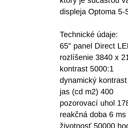
ktorý je súčasťou v
displeja Optoma 5-S
Technické údaje:
65" panel Direct 
rozlíšenie 3840 x 2
kontrast 5000:1
dynamický kontrast
jas (cd m2) 400
pozorovací uhol 17
reakčná doba 6 ms
životnosť 50000 ho