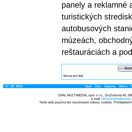
panely a reklamné a
turistických stredis
autobusových stanic
múzeách, obchodný
reštauráciách a po
Verzia pre tlač
07. 08. 2026
Opal
Eiki
Optoma
AVers
OPAL MULTIMEDIA, spol. s r.o., Družstevná 40, 08
e-mail:
info@opalmultimedia.
Tento web používa len nevyhnutné súbory cookies. Prehliadaním