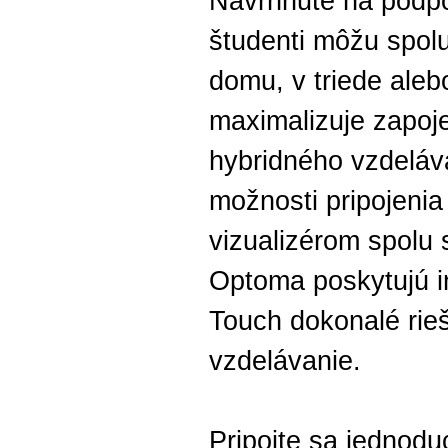
Navrhnuté na podpo
študenti môžu spol
domu, v triede aleb
maximalizuje zapoj
hybridného vzdeláv
možnosti pripojen
vizualizérom spolu
Optoma poskytujú in
Touch dokonalé rie
vzdelávanie.
Pripojte sa jednod