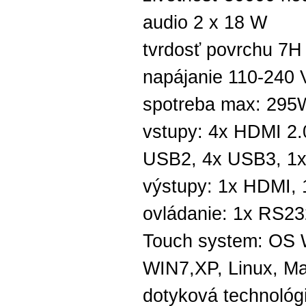
audio 2 x 18 W
tvrdosť povrchu 7H
napájanie 110-240 
spotreba max: 295
vstupy: 4x HDMI 2.
USB2, 4x USB3, 1
výstupy: 1x HDMI, 
ovládanie: 1x RS23
Touch system: OS 
WIN7,XP, Linux, Ma
dotyková technológi