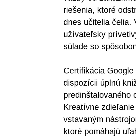
riešenia, ktoré ods
dnes učitelia čelia.
užívateľsky prívetiv
súlade so spôsobom
Certifikácia Googl
dispozícii úplnú kni
predinštalovaného 
Kreatívne zdieľani
vstavaným nástrojo
ktoré pomáhajú uľah