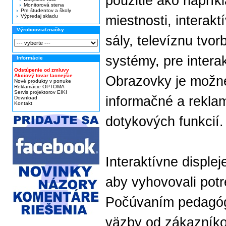
použitie ako naprík
Monitorová stena
Pre študentov a školy
Výpredaj skladu
miestnosti, interak
Výrobcovia/značky
sály, televíznu tvo
systémy, pre interak
Informácie
Odstúpenie od zmluvy
Akciový tovar lacnejšie
Obrazovky je možné
Nové produkty v ponuke
Reklamácie OPTOMA
Servis projektorov EIKI
informačné a reklam
Download
Kontakt
dotykových funkcií.
Interaktívne disple
aby vyhovovali potr
Počúvaním pedagóg
väzby od zákazník