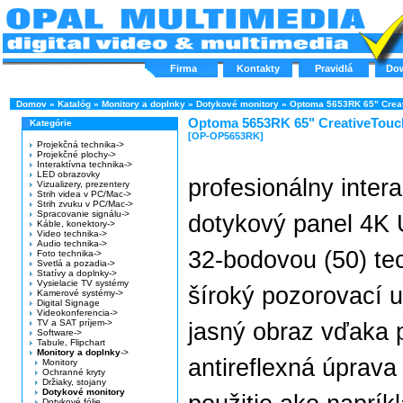
Firma
Kontakty
Pravidlá
Do
Domov
»
Katalóg
»
Monitory a doplnky
»
Dotykové monitory
»
Optoma 5653RK 65" Crea
Optoma 5653RK 65" CreativeTouc
Kategórie
[OP-OP5653RK]
Projekčná technika->
Projekčné plochy->
Interaktívna technika->
LED obrazovky
profesionálny intera
Vizualizery, prezentery
Strih videa v PC/Mac->
Strih zvuku v PC/Mac->
Spracovanie signálu->
dotykový panel 4K 
Káble, konektory->
Video technika->
Audio technika->
32-bodovou (50) te
Foto technika->
Svetlá a pozadia->
Statívy a doplnky->
Vysielacie TV systémy
šíroký pozorovací uh
Kamerové systémy->
Digital Signage
Videokonferencia->
TV a SAT príjem->
jasný obraz vďaka 
Software->
Tabule, Flipchart
Monitory a doplnky
->
antireflexná úprava
Monitory
Ochranné kryty
Držiaky, stojany
Dotykové monitory
Dotykové fólie