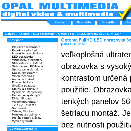
Firma
Kontakty
Pravidlá
Do
Domov
»
Katalóg
»
LED obrazovky
»
Optoma FullHD LED obrazovka 3x1.7m 136"
Optoma FullHD LED obrazovka 3x
Kategórie
[OP-FHD153169]
Projekčná technika->
Projekčné plochy->
veľkoplošná ultrat
Interaktívna technika->
LED obrazovky
Vizualizery, prezentery
Strih videa v PC/Mac->
obrazovka s vysok
Strih zvuku v PC/Mac->
Spracovanie signálu->
Káble, konektory->
kontrastom určená p
Video technika->
Audio technika->
Foto technika->
Svetlá a pozadia->
použitie. Obrazovka
Statívy a doplnky->
Vysielacie TV systémy
Kamerové systémy->
Digital Signage
tenkých panelov 56
Videokonferencia->
TV a SAT príjem->
Software->
šetriacu montáž. J
Tabule, Flipchart
Monitory a doplnky->
Pre študentov a školy
Výpredaj skladu
bez nutnosti použit
Výrobcovia/značky