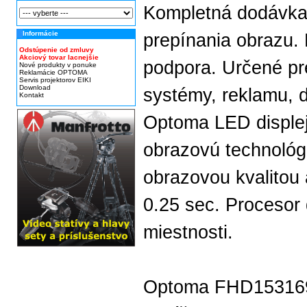
Kompletná dodávka 
Informácie
prepínania obrazu.
Odstúpenie od zmluvy
Akciový tovar lacnejšie
podpora. Určené pre
Nové produkty v ponuke
Reklamácie OPTOMA
Servis projektorov EIKI
Download
systémy, reklamu, di
Kontakt
Optoma LED displej
obrazovú technológ
obrazovou kvalitou
0.25 sec. Procesor
miestnosti.
Optoma FHD15316