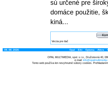
sú určené pre širok
domáce použitie, ško
kiná...
Verzia pre tlač
09. 08. 2026
Opal
Eiki
Optoma
AVers
OPAL MULTIMEDIA, spol. s r.o., Družstevná 40, 08
e-mail:
info@opalmultimedia.
Tento web používa len nevyhnutné súbory cookies. Prehliadaním