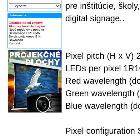
pre inštitúcie, škol
Informácie
digital signage..
Odstúpenie od zmluvy
Akciový tovar lacnejšie
Nové produkty v ponuke
Reklamácie OPTOMA
Servis projektorov EIKI
Download
Kontakt
Pixel pitch (H x V)
LEDs per pixel 1R
Red wavelength (d
Green wavelength 
Blue wavelength (
Pixel configuration