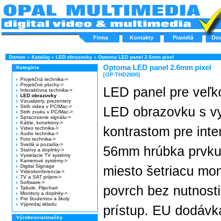
Firma
Kontakty
Pravidlá
Do
Domov
»
Katalóg
»
LED obrazovky
»
Optoma LED panel 2.6mm pixel
Optoma LED panel 2.6mm pixel
Kategórie
[OP-THD2600]
Projekčná technika->
Projekčné plochy->
LED panel pre veľk
Interaktívna technika->
LED obrazovky
Vizualizery, prezentery
Strih videa v PC/Mac->
LED obrazovku s v
Strih zvuku v PC/Mac->
Spracovanie signálu->
Káble, konektory->
kontrastom pre inter
Video technika->
Audio technika->
Foto technika->
Svetlá a pozadia->
56mm hrúbka prvku 
Statívy a doplnky->
Vysielacie TV systémy
Kamerové systémy->
Digital Signage
miesto šetriacu mo
Videokonferencia->
TV a SAT príjem->
Software->
povrch bez nutnosti
Tabule, Flipchart
Monitory a doplnky->
Pre študentov a školy
Výpredaj skladu
prístup. EU dodávk
Výrobcovia/značky