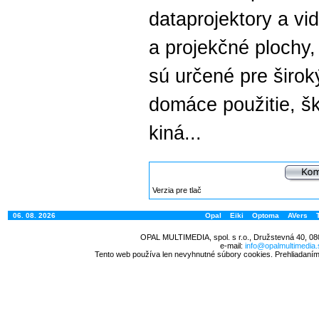
dataprojektory a vi
a projekčné plochy, 
sú určené pre širok
domáce použitie, ško
kiná...
Verzia pre tlač
06. 08. 2026
Opal
Eiki
Optoma
AVers
OPAL MULTIMEDIA, spol. s r.o., Družstevná 40, 08
e-mail:
info@opalmultimedia.
Tento web používa len nevyhnutné súbory cookies. Prehliadaním