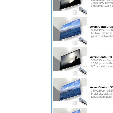
16:10, sivý povrc
kontrastu LCD a D
Avers Contour 3
350x219cm, 16:10
hrúbkou plátna 0.
plátno s tichým t
Avers Contour 3
350x223cm, čierny
16:10, povrch Ma
0.7mm, elektricky
Avers Contour 35
350x219cm, 16:10
projekciu, elektr
tubulárnym motor