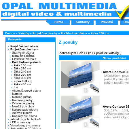
Firma
Kontakty
Pravidlá
Do
Domov
»
Katalóg
»
Projekčné plochy
»
Podhľadové plátna
»
šírka 350 cm
Kategórie
Z ponuky
Projekčná technika->
Projekčné plochy
->
Statívové plátna
Zobrazujem
1
až
17
(z
17
položiek katalógu)
Manuálne plátna
Názov produktu+
Elektrické plátna->
Podhľadové plátna
->
šírka 180 cm
šírka 210 cm
šírka 240 cm
Avers Contour 
šírka 270 cm
350x350cm, povrc
šírka 300 cm
plátna 0.7mm, ele
šírka 350 cm
tichým tubulárny
šírka 400 cm
Iné
Akumulátorové plátna
Matnice
Mobilné plátna
Rámové plochy
Zakrivené plochy
Metráž povrchov
Avers Contour 3
Nalepovacie plochy
350x197cm, 16:9,
Aktívne plochy
zvýšenie kontrast
Doplnky pre plátna
videa, elektricky 
Interaktívna technika->
LED obrazovky
Vizualizery, prezentery
Strih videa v PC/Mac->