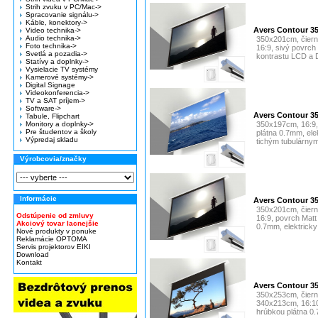
Strih zvuku v PC/Mac->
Spracovanie signálu->
Káble, konektory->
Avers Contour 3
Video technika->
Audio technika->
350x201cm, čierny
Foto technika->
16:9, sivý povrch
Svetlá a pozadia->
kontrastu LCD a D
Statívy a doplnky->
Vysielacie TV systémy
Kamerové systémy->
Digital Signage
Videokonferencia->
TV a SAT príjem->
Software->
Avers Contour 3
Tabule, Flipchart
Monitory a doplnky->
350x197cm, 16:9,
Pre študentov a školy
plátna 0.7mm, ele
Výpredaj skladu
tichým tubulárny
Výrobcovia/značky
Informácie
Avers Contour 3
350x201cm, čierny
Odstúpenie od zmluvy
16:9, povrch Mat
Akciový tovar lacnejšie
0.7mm, elektricky
Nové produkty v ponuke
Reklamácie OPTOMA
Servis projektorov EIKI
Download
Kontakt
Avers Contour 3
350x253cm, čierny 
340x213cm, 16:10
hrúbkou plátna 0.