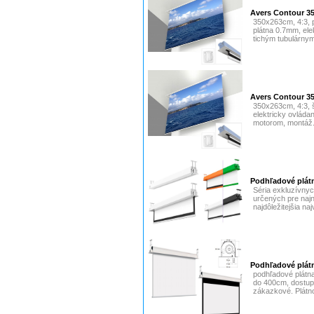
Avers Contour 
350x263cm, 4:3, 
plátna 0.7mm, ele
tichým tubulárnym
Avers Contour 3
350x263cm, 4:3, š
elektricky ovláda
motorom, montáž.
Podhľadové plát
Séria exkluzívnyc
určených pre najn
najdôležitejšia naj
Podhľadové plátn
podhľadové plátn
do 400cm, dostupn
zákazkové. Plátno