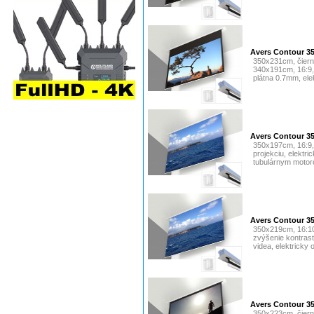
Avers Contour 3
350x231cm, čierny 
340x191cm, 16:9,
plátna 0.7mm, elek
Avers Contour 35
350x197cm, 16:9,
projekciu, elektr
tubulárnym motor
Avers Contour 3
350x219cm, 16:10
zvýšenie kontrast
videa, elektricky 
Avers Contour 3
350x223cm, čierny