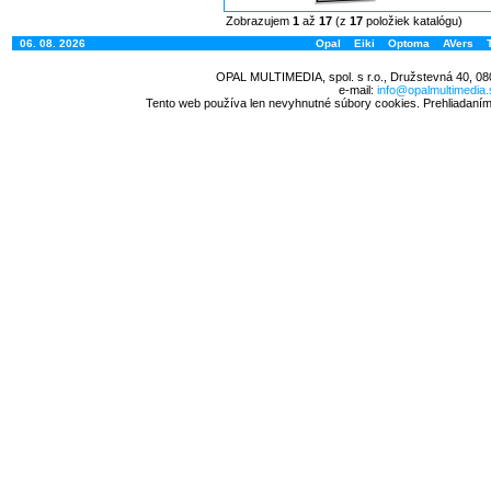
Zobrazujem
1
až
17
(z
17
položiek katalógu)
06. 08. 2026
Opal
Eiki
Optoma
AVers
OPAL MULTIMEDIA, spol. s r.o., Družstevná 40, 08
e-mail:
info@opalmultimedia.
Tento web používa len nevyhnutné súbory cookies. Prehliadaním