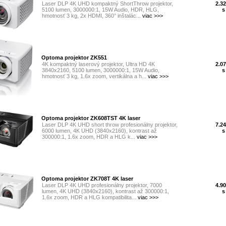
Laser DLP 4K UHD kompaktný ShortThrow projektor,
2.32
5100 lumen, 3000000:1, 15W Audio, HDR, HLG,
s
hmotnosť 3 kg, 2x HDMI, 360° inštalác...
viac >>>
Optoma projektor ZK551
4K kompaktný laserový projektor, Ultra HD 4K
2.07
3840x2160, 5100 lumen, 3000000:1, 15W Audio,
s
hmotnosť 3 kg, 1.6x zoom, vertikálna a h...
viac >>>
Optoma projektor ZK608TST 4K laser
Laser DLP 4K UHD short throw profesionálny projektor,
7.24
6000 lumen, 4K UHD (3840x2160), kontrast až
s
300000:1, 1.6x zoom, HDR a HLG k...
viac >>>
Optoma projektor ZK708T 4K laser
Laser DLP 4K UHD profesionálny projektor, 7000
4.90
lumen, 4K UHD (3840x2160), kontrast až 300000:1,
s
1.6x zoom, HDR a HLG kompatibilita...
viac >>>