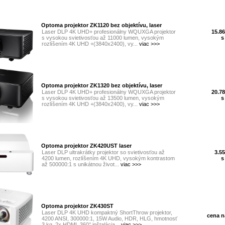
Optoma projektor ZK1120 bez objektívu, laser
Laser DLP 4K UHD+ profesionálny WQUXGA projektor
15.86
s vysokou svietivosťou až 11000 lumen, vysokým
s
rozlíšením 4K UHD +(3840x2400), vy...
viac >>>
Optoma projektor ZK1320 bez objektívu, laser
Laser DLP 4K UHD+ profesionálny WQUXGA projektor
20.78
s vysokou svietivosťou až 13500 lumen, vysokým
s
rozlíšením 4K UHD +(3840x2400), vy...
viac >>>
Optoma projektor ZK420UST laser
Laser DLP ultrakrátky projektor so svietivosťou až
3.55
4200 lumen, rozlíšením 4K UHD, vysokým kontrastom
s
až 500000:1 s unikátnou život...
viac >>>
Optoma projektor ZK430ST
Laser DLP 4K UHD kompaktný ShortThrow projektor,
cena na
4200 ANSI, 300000:1, 15W Audio, HDR, HLG, hmotnosť
3 kg, 2x HDMI, 360° inštalácia...
viac >>>