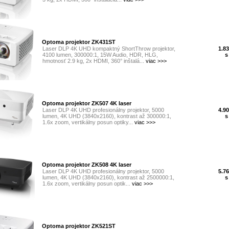
Optoma projektor ZK431ST
Laser DLP 4K UHD kompaktný ShortThrow projektor,
1.83
4100 lumen, 300000:1, 15W Audio, HDR, HLG,
s
hmotnosť 2.9 kg, 2x HDMI, 360° inštalá...
viac >>>
Optoma projektor ZK507 4K laser
Laser DLP 4K UHD profesionálny projektor, 5000
4.90
lumen, 4K UHD (3840x2160), kontrast až 300000:1,
s
1.6x zoom, vertikálny posun optiky...
viac >>>
Optoma projektor ZK508 4K laser
Laser DLP 4K UHD profesionálny projektor, 5000
5.76
lumen, 4K UHD (3840x2160), kontrast až 2500000:1,
s
1.6x zoom, vertikálny posun optik...
viac >>>
Optoma projektor ZK521ST