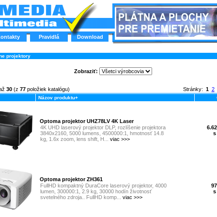
ontakty
Pravidlá
Download
ne projektory
Zobraziť:
až
30
(z
77
položiek katalógu)
Stránky:
1
2
Názov produktu+
Optoma projektor UHZ78LV 4K Laser
4K UHD laserový projektor DLP, rozlíšenie projektora
6.62
3840x2160, 5000 lumens, 4500000:1, hmotnosť 14.8
s
kg, 1.6x zoom, lens shift, H...
viac >>>
Optoma projektor ZH361
FullHD kompaktný DuraCore laserový projektor, 4000
97
lumen, 300000:1, 2.9 kg, 30000 hodín životnosť
s
svetelného zdroja.. FullHD komp...
viac >>>