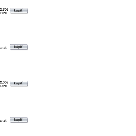
2,70€
 DPH
 tel.
2,00€
 DPH
 tel.