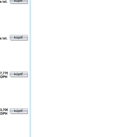
 tel.
 tel.
7,77€
 DPH
3,70€
 DPH