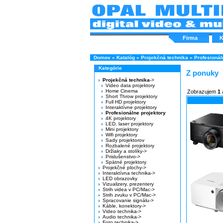
Firma
K
Domov
»
Katalóg
»
Projekčná technika
»
Profesionál
Kategórie
Z ponuky
Projekčná technika
->
Video data projektory
Home Cinema
Zobrazujem
1
Short Throw projektory
Full HD projektory
Interaktívne projektory
Profesionálne projektory
4K projektory
LED, laser projektory
Mini projektory
Wifi projektory
Sady projektorov
Rozbalené projektory
Držiaky a stolíky->
Prislušenstvo->
Spätné projektory
Projekčné plochy->
Interaktívna technika->
LED obrazovky
Vizualizery, prezentery
Strih videa v PC/Mac->
Strih zvuku v PC/Mac->
Spracovanie signálu->
Káble, konektory->
Video technika->
Audio technika->
Foto technika->