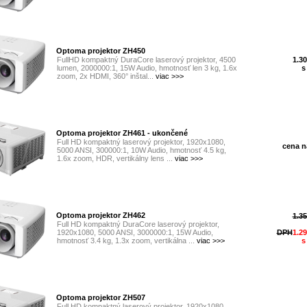
Optoma projektor ZH450
FullHD kompaktný DuraCore laserový projektor, 4500
1.30
lumen, 2000000:1, 15W Audio, hmotnosť len 3 kg, 1.6x
s
zoom, 2x HDMI, 360° inštal...
viac >>>
Optoma projektor ZH461 - ukončené
Full HD kompaktný laserový projektor, 1920x1080,
cena na
5000 ANSI, 300000:1, 10W Audio, hmotnosť 4.5 kg,
1.6x zoom, HDR, vertikálny lens ...
viac >>>
Optoma projektor ZH462
1.35
Full HD kompaktný DuraCore laserový projektor,
1920x1080, 5000 ANSI, 3000000:1, 15W Audio,
DPH
1.29
hmotnosť 3.4 kg, 1.3x zoom, vertikálna ...
viac >>>
s
Optoma projektor ZH507
Full HD kompaktný laserový projektor, 1920x1080,