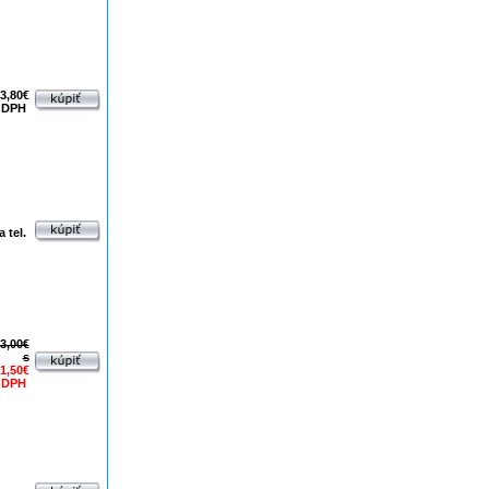
3,80€
 DPH
 tel.
3,00€
s
1,50€
 DPH