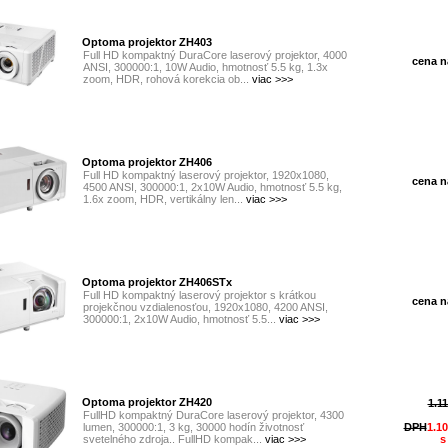
Optoma projektor ZH403
Full HD kompaktný DuraCore laserový projektor, 4000
cena na
ANSI, 300000:1, 10W Audio, hmotnosť 5.5 kg, 1.3x
zoom, HDR, rohová korekcia ob...
viac >>>
Optoma projektor ZH406
Full HD kompaktný laserový projektor, 1920x1080,
cena na
4500 ANSI, 300000:1, 2x10W Audio, hmotnosť 5.5 kg,
1.6x zoom, HDR, vertikálny len...
viac >>>
Optoma projektor ZH406STx
Full HD kompaktný laserový projektor s krátkou
cena na
projekčnou vzdialenosťou, 1920x1080, 4200 ANSI,
300000:1, 2x10W Audio, hmotnosť 5.5...
viac >>>
Optoma projektor ZH420
1.1
FullHD kompaktný DuraCore laserový projektor, 4300
lumen, 300000:1, 3 kg, 30000 hodín životnosť
DPH
1.10
svetelného zdroja.. FullHD kompak...
viac >>>
s