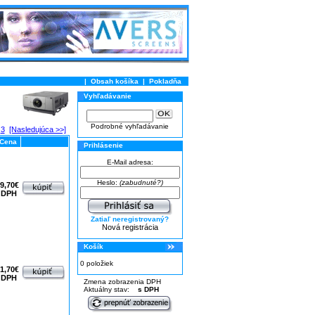
|
Obsah košíka
|
Pokladňa
Vyhľadávanie
Podrobné vyhľadávanie
3
[Nasledujúca >>]
Cena
Prihlásenie
E-Mail adresa:
Heslo:
(zabudnuté?)
9,70€
 DPH
Zatiaľ neregistrovaný?
Nová registrácia
Košík
0 položiek
1,70€
 DPH
Zmena zobrazenia DPH
Aktuálny stav:
s DPH