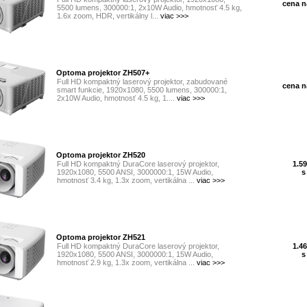
cena na
5500 lumens, 300000:1, 2x10W Audio, hmotnosť 4.5 kg,
1.6x zoom, HDR, vertikálny l...
viac >>>
Optoma projektor ZH507+
Full HD kompaktný laserový projektor, zabudované
cena na
smart funkcie, 1920x1080, 5500 lumens, 300000:1,
2x10W Audio, hmotnosť 4.5 kg, 1....
viac >>>
Optoma projektor ZH520
Full HD kompaktný DuraCore laserový projektor,
1.59
1920x1080, 5500 ANSI, 3000000:1, 15W Audio,
s
hmotnosť 3.4 kg, 1.3x zoom, vertikálna ...
viac >>>
Optoma projektor ZH521
Full HD kompaktný DuraCore laserový projektor,
1.46
1920x1080, 5500 ANSI, 3000000:1, 15W Audio,
s
hmotnosť 2.9 kg, 1.3x zoom, vertikálna ...
viac >>>