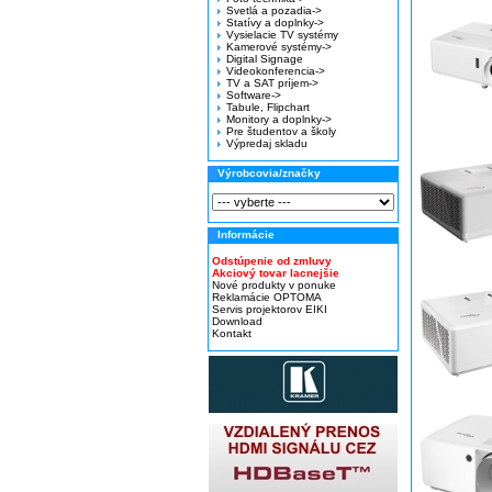
Svetlá a pozadia->
Statívy a doplnky->
Vysielacie TV systémy
Kamerové systémy->
Digital Signage
Videokonferencia->
TV a SAT príjem->
Software->
Tabule, Flipchart
Monitory a doplnky->
Pre študentov a školy
Výpredaj skladu
Výrobcovia/značky
Informácie
Odstúpenie od zmluvy
Akciový tovar lacnejšie
Nové produkty v ponuke
Reklamácie OPTOMA
Servis projektorov EIKI
Download
Kontakt