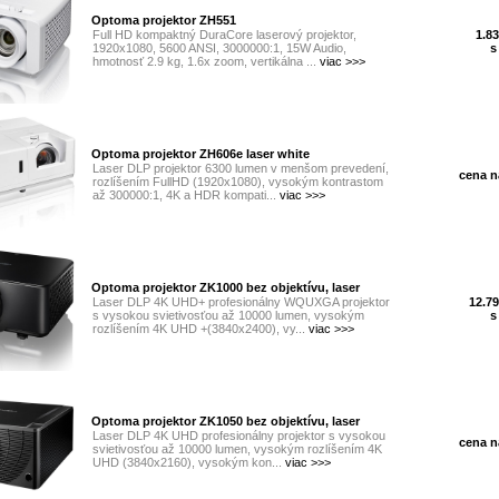
Optoma projektor ZH551
Full HD kompaktný DuraCore laserový projektor,
1.83
1920x1080, 5600 ANSI, 3000000:1, 15W Audio,
s
hmotnosť 2.9 kg, 1.6x zoom, vertikálna ...
viac >>>
Optoma projektor ZH606e laser white
Laser DLP projektor 6300 lumen v menšom prevedení,
cena na
rozlíšením FullHD (1920x1080), vysokým kontrastom
až 300000:1, 4K a HDR kompati...
viac >>>
Optoma projektor ZK1000 bez objektívu, laser
Laser DLP 4K UHD+ profesionálny WQUXGA projektor
12.79
s vysokou svietivosťou až 10000 lumen, vysokým
s
rozlíšením 4K UHD +(3840x2400), vy...
viac >>>
Optoma projektor ZK1050 bez objektívu, laser
Laser DLP 4K UHD profesionálny projektor s vysokou
cena na
svietivosťou až 10000 lumen, vysokým rozlíšením 4K
UHD (3840x2160), vysokým kon...
viac >>>