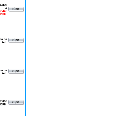
5,89€
s
7,44€
 DPH
na na
tel.
na na
tel.
7,06€
 DPH