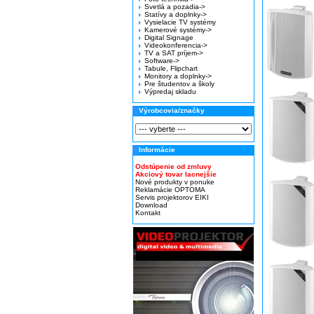
Svetlá a pozadia->
Statívy a doplnky->
Vysielacie TV systémy
Kamerové systémy->
Digital Signage
Videokonferencia->
TV a SAT príjem->
Software->
Tabule, Flipchart
Monitory a doplnky->
Pre študentov a školy
Výpredaj skladu
Výrobcovia/značky
Informácie
Odstúpenie od zmluvy
Akciový tovar lacnejšie
Nové produkty v ponuke
Reklamácie OPTOMA
Servis projektorov EIKI
Download
Kontakt