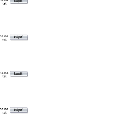
tel.
na na
tel.
na na
tel.
na na
tel.