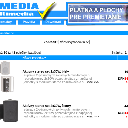
ontakty
Pravidlá
Download
Inštalačné
Zobraziť:
až
30
(z
43
položiek katalógu)
Stránky:
1
Názov produktu+
Aktívny stereo set 2x30W, biely
16
súprava 2-pásmových aktívnych monitorových
reproduktorov 2x30W pozostávajúca z napájanej
DPH
14
jednotky s modulom stereo zosilňovača a s...
viac >>>
s
Aktívny stereo set 2x30W, čierny
17
súprava 2-pásmových aktívnych monitorových
reproduktorov 2x30W pozostávajúca z napájanej
DPH
14
jednotky s modulom stereo zosilňovača a s...
viac >>>
s