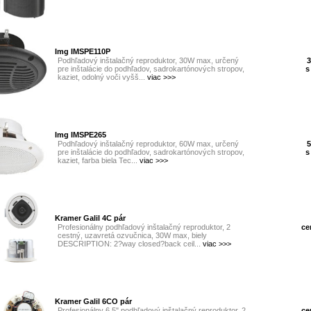
Img IMSPE110P
Podhľadový inštalačný reproduktor, 30W max, určený
3
pre inštalácie do podhľadov, sadrokartónových stropov,
s
kaziet, odolný voči vyšš...
viac >>>
Img IMSPE265
Podhľadový inštalačný reproduktor, 60W max, určený
5
pre inštalácie do podhľadov, sadrokartónových stropov,
s
kaziet, farba biela Tec...
viac >>>
Kramer Galil 4C pár
Profesionálny podhľadový inštalačný reproduktor, 2
ce
cestný, uzavretá ozvučnica, 30W max, biely
DESCRIPTION: 2?way closed?back ceil...
viac >>>
Kramer Galil 6CO pár
Profesionálny 6.5" podhľadový inštalačný reproduktor, 2
ce