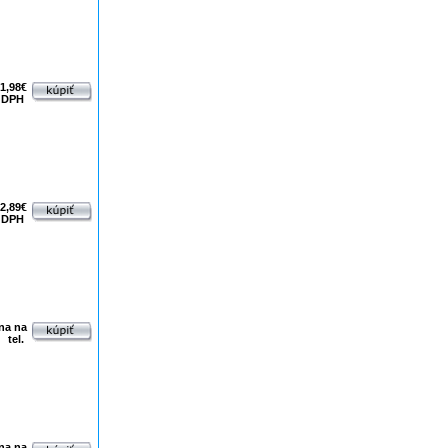
1,98€
 DPH
2,89€
 DPH
na na
tel.
na na