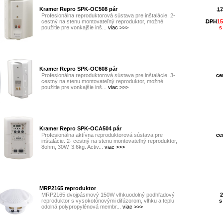
Kramer Repro SPK-OC508 pár
17
Profesionálna reproduktorová sústava pre inštalácie. 2-
cestný na stenu montovateľný reproduktor, možné
DPH
15
použitie pre vonkajšie inš...
viac >>>
s
Kramer Repro SPK-OC608 pár
Profesionálna reproduktorová sústava pre inštalácie. 3-
ce
cestný na stenu montovateľný reproduktor, možné
použitie pre vonkajšie inš...
viac >>>
Kramer Repro SPK-OCA504 pár
Profesionálna aktívna reproduktorová sústava pre
ce
inštalácie. 2- cestný na stenu montovateľný reproduktor,
8ohm, 30W, 3.6kg. Activ...
viac >>>
MRP2165 reproduktor
MRP2165 dvojpásmový 150W vlhkuodolný podhľadový
2
reproduktor s vysokotónovými difúzorom, vlhku a teplu
s
odolná polypropylénová membr...
viac >>>