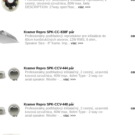
cestný, otvorená ozvučnica, 80W max, biely
DESCRIPTION: 2?way open?bac...
viac >>>
Kramer Repro SPK-CC-838F pár
Profesionálny podhľadový reproduktor pre inštalácie do
ce
60cm konštrukčných otvorov, 12W RMS, 8 ohm..
Speaker Size - 8” frame. Imp...
viac >>>
Kramer Repro SPK-CCV-444 pár
Profesionálny podhľadový inštalačný, 2 cestný, uzavretá
ce
kovová ozvučnica, 40W max, 4ohm Type - 2-way co-
axial speaker. Woofer - ...
viac >>>
Kramer Repro SPK-CCV-448 pár
Profesionálny podhľadový inštalačný, 2 cestný, uzavretá
ce
kovová ozvučnica, 40W max, 8ohm Type - 2-way co-
axial speaker. Woofer - ...
viac >>>