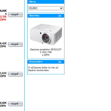
Meny
6,00€
s
Novinky
3,70€
 DPH
6,42€
 DPH
Optoma projektor ZK521ST
2.324,70€
s DPH
Komentáre
V súčasnej dobe tu nie sú
žiadne komentáre.
1,61€
 DPH
6,80€
 DPH