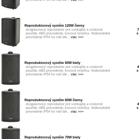
Reproduktorový systém 120W čierny
dvojpásmový reproduktor pre vonkajšie a vnútorné
7
použitie, ABS prevedenie, kovová mriežka. Vodeoodolné
s
prevedenie IP54 ho robí ide...
viac >>>
Reproduktorový systém 60W biely
dvojpásmový reproduktor pre vonkajšie a vnútorné
4
použitie, ABS prevedenie, kovová mriežka. Vodeoodolné
s
prevedenie IP54 ho robí ide...
viac >>>
Reproduktorový systém 60W čierny
dvojpásmový reproduktor pre vonkajšie a vnútorné
4
použitie, ABS prevedenie, kovová mriežka. Vodeoodolné
s
prevedenie IP54 ho robí ide...
viac >>>
Reproduktorový systém 70W biely