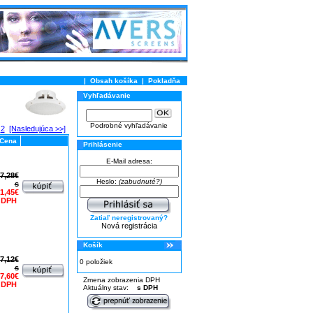
|
Obsah košíka
|
Pokladňa
Vyhľadávanie
Podrobné vyhľadávanie
2
[Nasledujúca >>]
Cena
Prihlásenie
E-Mail adresa:
7,28€
Heslo:
(zabudnuté?)
s
1,45€
 DPH
Zatiaľ neregistrovaný?
Nová registrácia
Košík
7,12€
0 položiek
s
7,60€
Zmena zobrazenia DPH
 DPH
Aktuálny stav:
s DPH