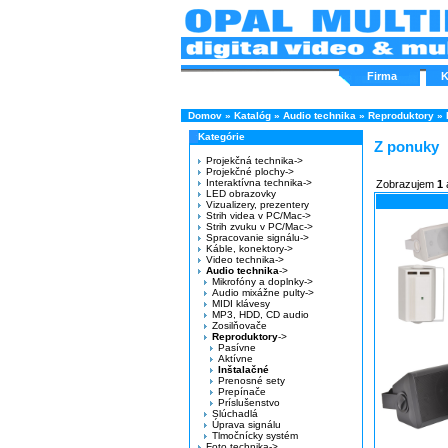
Firma
K
Domov
»
Katalóg
»
Audio technika
»
Reproduktory
»
Kategórie
Z ponuky
Projekčná technika->
Projekčné plochy->
Interaktívna technika->
Zobrazujem
1
LED obrazovky
Vizualizery, prezentery
Strih videa v PC/Mac->
Strih zvuku v PC/Mac->
Spracovanie signálu->
Káble, konektory->
Video technika->
Audio technika
->
Mikrofóny a doplnky->
Audio mixážne pulty->
MIDI klávesy
MP3, HDD, CD audio
Zosilňovače
Reproduktory
->
Pasívne
Aktívne
Inštalačné
Prenosné sety
Prepínače
Príslušenstvo
Slúchadlá
Úprava signálu
Tlmočnícky systém
Foto technika->