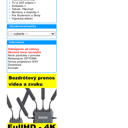
TV a SAT príjem->
Software->
Tabule, Flipchart
Monitory a doplnky->
Pre študentov a školy
Výpredaj skladu
Výrobcovia/značky
Informácie
Odstúpenie od zmluvy
Akciový tovar lacnejšie
Nové produkty v ponuke
Reklamácie OPTOMA
Servis projektorov EIKI
Download
Kontakt