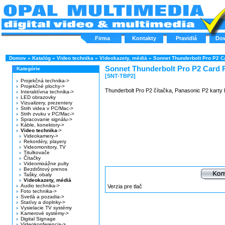
Firma
Kontakty
Pravidlá
Do
Domov
»
Katalóg
»
Video technika
»
Videokazety, médiá
»
Sonnet Thunderbolt Pro P2 C
Sonnet Thunderbolt Pro P2 Card 
Kategórie
[SNT-TBP2]
Projekčná technika->
Projekčné plochy->
Thunderbolt Pro P2 čítačka, Panasonic P2 karty R
Interaktívna technika->
LED obrazovky
Vizualizery, prezentery
Strih videa v PC/Mac->
Strih zvuku v PC/Mac->
Spracovanie signálu->
Káble, konektory->
Video technika
->
Videokamery->
Rekordéry, playery
Videomonitory, TV
Titulkovače
Čítačky
Videomixážne pulty
Bezdrôtový prenos
Tašky, obaly
Videokazety, médiá
Audio technika->
Verzia pre tlač
Foto technika->
Svetlá a pozadia->
Statívy a doplnky->
Vysielacie TV systémy
Kamerové systémy->
Digital Signage
Videokonferencia->