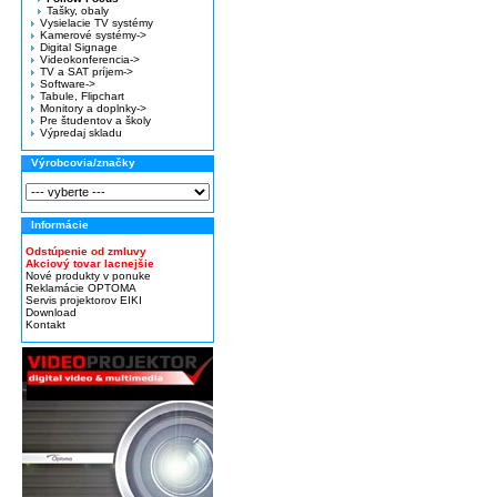
Tašky, obaly
Vysielacie TV systémy
Kamerové systémy->
Digital Signage
Videokonferencia->
TV a SAT príjem->
Software->
Tabule, Flipchart
Monitory a doplnky->
Pre študentov a školy
Výpredaj skladu
Výrobcovia/značky
Informácie
Odstúpenie od zmluvy
Akciový tovar lacnejšie
Nové produkty v ponuke
Reklamácie OPTOMA
Servis projektorov EIKI
Download
Kontakt