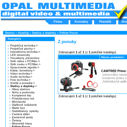
Firma
Kontakty
Pravidlá
Do
Domov
»
Katalóg
»
Statívy a doplnky
»
Follow Focus
Kategórie
Z ponuky
Projekčná technika->
Projekčné plochy->
Interaktívna technika->
Zobrazujem
1
až
1
(z
1
položiek katalógu)
LED obrazovky
Názov produktu+
Vizualizery, prezentery
Strih videa v PC/Mac->
Strih zvuku v PC/Mac->
Spracovanie signálu->
Káble, konektory->
CAMTREE Prime 
Video technika->
univerzálny nasta
Audio technika->
kreatívnu prácu 
Foto technika->
Jednoduchá apliká
Svetlá a pozadia->
Statívy a doplnky
->
Hlavy statívov
Nohy a podvozky
Kompletné kity
Zobrazujem
1
až
1
(z
1
položiek katalógu)
Príslušenstvo iné
Monopody
Diaľkové ovládanie
Matte box
Stabilizátory, opierky
Camera slider
Kamerové jazdy
Žeriavy
Motorické hlavy
Follow Focus