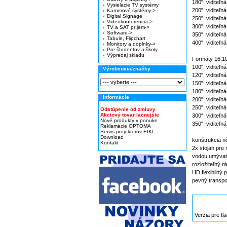
180": vidite
Vysielacie TV systémy
200": vidite
Kamerové systémy->
Digital Signage
250": viditeľ
Videokonferencia->
300": viditeľ
TV a SAT príjem->
Software->
350": viditeľ
Tabule, Flipchart
400": viditeľ
Monitory a doplnky->
Pre študentov a školy
Výpredaj skladu
Formáty 16:1
100": viditeľ
Výrobcovia/značky
120": viditeľ
150": viditeľ
180": viditeľ
Informácie
200": viditeľ
250": viditeľ
Odstúpenie od zmluvy
Akciový tovar lacnejšie
300": viditeľ
Nové produkty v ponuke
350": viditeľ
Reklamácie OPTOMA
Servis projektorov EIKI
Download
konštrukcia n
Kontakt
2x stojan pre
vodou umývat
rozložiteľný 
HD flexibilný
pevný transpo
Verzia pre tla