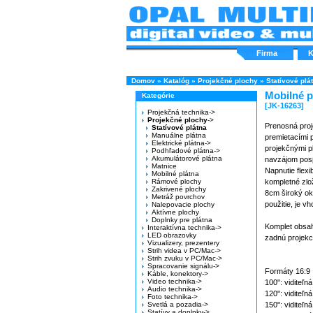
Firma
K
Domov
»
Katalóg
»
Projekčné plochy
»
Statívové plá
Mobilné p
Kategórie
[JK-16263]
Projekčná technika->
Projekčné plochy
->
Prenosná proj
Statívové plátna
Manuálne plátna
premietacími 
Elektrické plátna->
projekčnými p
Podhľadové plátna->
Akumulátorové plátna
navzájom posp
Matnice
Napnutie flexi
Mobilné plátna
Rámové plochy
kompletné zlo
Zakrivené plochy
8cm široký okr
Metráž povrchov
použitie, je v
Nalepovacie plochy
Aktívne plochy
Doplnky pre plátna
Komplet obsah
Interaktívna technika->
LED obrazovky
zadnú projekci
Vizualizery, prezentery
Strih videa v PC/Mac->
Strih zvuku v PC/Mac->
Spracovanie signálu->
Formáty 16:9
Káble, konektory->
Video technika->
100": vidite
Audio technika->
120": vidite
Foto technika->
Svetlá a pozadia->
150": vidite
Statívy a doplnky->