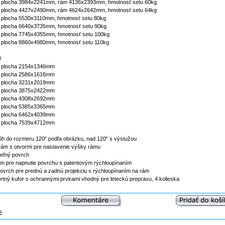
ľná plocha 3984x2241mm, rám 4136x2393mm, hmotnosť setu 60kg
ľná plocha 4427x2490mm, rám 4624x2642mm, hmotnosť setu 64kg
ná plocha 5530x3110mm, hmotnosť setu 80kg
ná plocha 6640x3735mm, hmotnosť setu 90kg
ná plocha 7745x4355mm, hmotnosť setu 100kg
ná plocha 8860x4980mm, hmotnosť setu 110kg
0
ná plocha 2154x1346mm
ná plocha 2586x1616mm
ná plocha 3231x2019mm
ná plocha 3875x2422mm
ná plocha 4308x2692mm
ná plocha 5385x3365mm
ná plocha 6462x4039mm
ná plocha 7539x4712mm
ôh do rozmeru 120" podľa obrázku, nad 120" s výstužou
 rám s otvormi pre nastavenie výšky rámu
eľný povrch
rám pre napnutie povrchu s patentovým rýchloupínaním
 povrch pre prednú a zadnú projekciu s rýchloupínaním na rám
rtný kufor s ochrannými prvkami vhodný pre leteckú prepravu, 4 kolieska
č