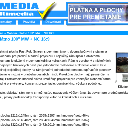
ontakty
Pravidlá
Download
tna
»
Mobilné plátno 100" MW + NC 16:9
látno 100" MW + NC 16:9
ekčná plocha Fast Fold Screen s pevným rámom, dvoma bočnými stojanmi a
plochami pre prednú a zadnú projekciu. Projekčný rám spolu s obidvoma
lochami je uložený v pevnom kufri na kolieskach. Rám je vyrobený s niekoľkých
ájaných hliníkových častí pre jednoduché rozloženie a zloženie konštrukcie.
bilnej projekčnej plochy na rám je veľmi jednoduché pomocou upínacích patentov,
ženie je možné v priebehu desiatich minút. Projekčné plochy majú pevný čierny
aj. Premietacie mobilné plátno umožňuje projekciu pre vonkajšie alebo vnútorné
hodné pre výstavy, koncerty, prezentácie, domáce kino, výuku a podobne..
Kliknit
uje: skladací rám, nohy s možnosťou nastavenia výšky rámu, 1x povrch pre prednú projekc
u, pevný profesionálny transportný kufor na kolieskach s rúčkami.
ľná plocha 2213x1245mm, rám 2365x1397mm, hmotnosť setu 46kg
ľná plocha 2656x1494mm, rám 2804x1646mm, hmotnosť setu 50kg
ľná plocha 3320x1867mm, rám 3472x2019mm, hmotnosť setu 55kg