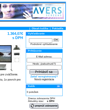
|
Obsah košíka
|
Pokladňa
1.364,07€
Vyhľadávanie
s DPH
Podrobné vyhľadávanie
Prihlásenie
E-Mail adresa:
Heslo:
(zabudnuté?)
e pre zväčšenie.
Zatiaľ neregistrovaný?
Nová registrácia
iu, 1x povrch pre
Košík
0 položiek
Zmena zobrazenia DPH
Aktuálny stav:
s DPH