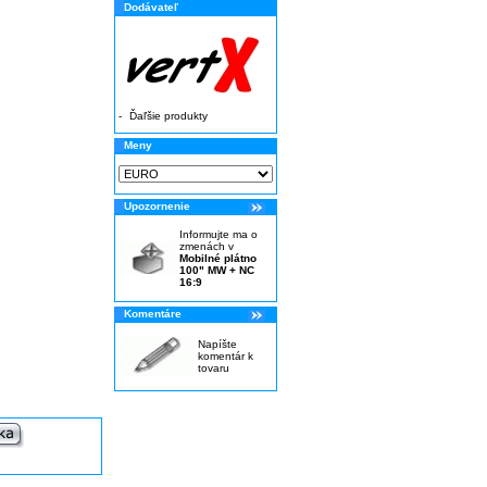
Dodávateľ
-
Ďaľšie produkty
Meny
Upozornenie
Informujte ma o
zmenách v
Mobilné plátno
100" MW + NC
16:9
Komentáre
Napíšte
komentár k
tovaru