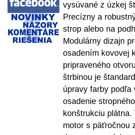
vysúvané z úzkej št
Precízny a robustn
strop alebo na podh
Modulárny dizajn pr
osadením kovovej k
pripraveného otvoru
štrbinou je štandar
úpravy farby podľa
osadenie stropnéh
konštrukciu plátna.
motor s päťročnou 