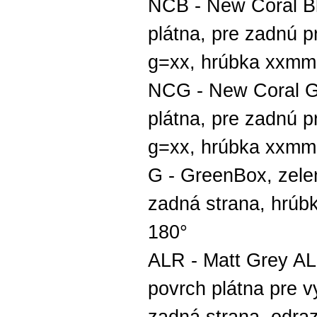
NCB - New Coral Bl
plátna, pre zadnú pr
g=xx, hrúbka xxmm,
NCG - New Coral Gr
plátna, pre zadnú pr
g=xx, hrúbka xxmm,
G - GreenBox, zelen
zadná strana, hrúb
180°
ALR - Matt Grey AL
povrch plátna pre v