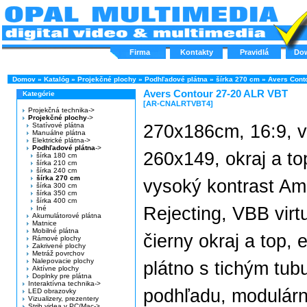
Firma
Kontakty
Pravidlá
Do
Domov
»
Katalóg
»
Projekčné plochy
»
Podhľadové plátna
»
šírka 270 cm
»
Avers Cont
Avers Contour 27-20 ALR VBT
Kategórie
[AR-CNALRTVBT4]
Projekčná technika->
Projekčné plochy
->
Statívové plátna
270x186cm, 16:9, vi
Manuálne plátna
Elektrické plátna->
Podhľadové plátna
->
260x149, okraj a t
šírka 180 cm
šírka 210 cm
šírka 240 cm
šírka 270 cm
vysoký kontrast Amb
šírka 300 cm
šírka 350 cm
šírka 400 cm
Rejecting, VBB virt
Iné
Akumulátorové plátna
Matnice
Mobilné plátna
čierny okraj a top, 
Rámové plochy
Zakrivené plochy
Metráž povrchov
Nalepovacie plochy
plátno s tichým tu
Aktívne plochy
Doplnky pre plátna
Interaktívna technika->
podhľadu, modulárn
LED obrazovky
Vizualizery, prezentery
Strih videa v PC/Mac->