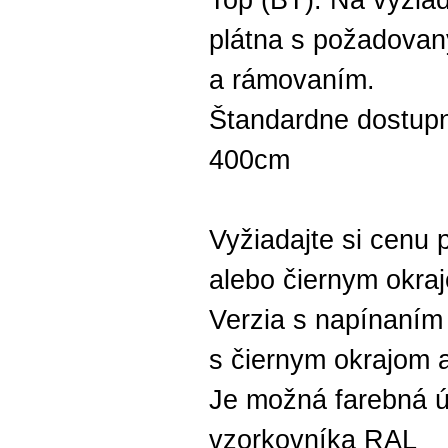
Top (BT). Na vyžiad
plátna s požadova
a rámovaním.
Štandardne dostupn
400cm
Vyžiadajte si cenu 
alebo čiernym okra
Verzia s napínaním 
s čiernym okrajom 
Je možná farebná ú
vzorkovníka RAL