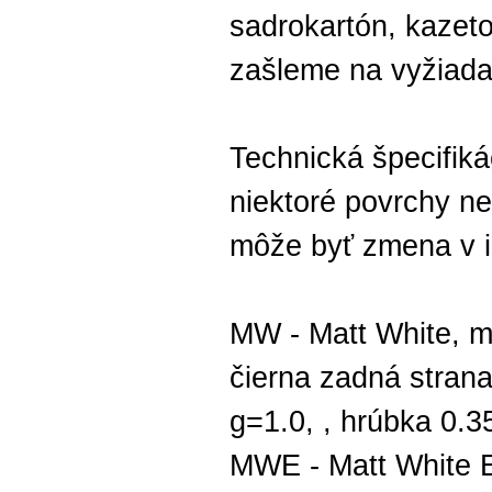
sadrokartón, kazet
zašleme na vyžiada
Technická špecifiká
niektoré povrchy n
môže byť zmena v ic
MW - Matt White, ma
čierna zadná strana
g=1.0, , hrúbka 0.
MWE - Matt White E