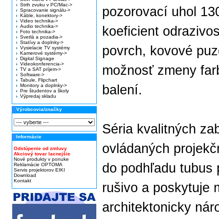
Strih zvuku v PC/Mac->
pozorovací uhol 13
Spracovanie signálu->
Káble, konektory->
Video technika->
Audio technika->
koeficient odrazivo
Foto technika->
Svetlá a pozadia->
Statívy a doplnky->
povrch, kovové pu
Vysielacie TV systémy
Kamerové systémy->
Digital Signage
Videokonferencia->
možnosť zmeny farb
TV a SAT príjem->
Software->
Tabule, Flipchart
Monitory a doplnky->
balení.
Pre študentov a školy
Výpredaj skladu
Výrobcovia/značky
Séria kvalitných za
Informácie
ovládaných projekčn
Odstúpenie od zmluvy
Akciový tovar lacnejšie
Nové produkty v ponuke
do podhľadu tubus p
Reklamácie OPTOMA
Servis projektorov EIKI
Download
Kontakt
rušivo a poskytuje m
architektonicky náro