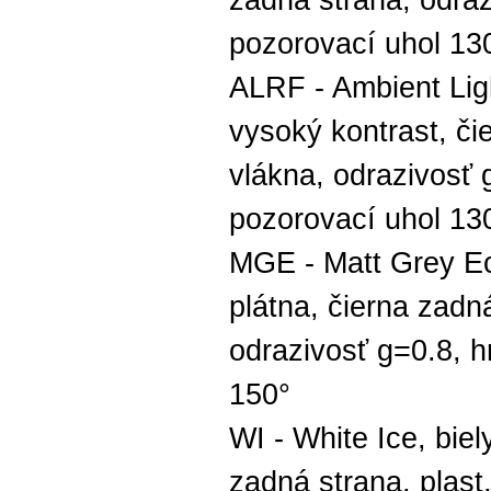
zadná strana, odra
pozorovací uhol 13
ALRF - Ambient Ligh
vysoký kontrast, či
vlákna, odrazivosť
pozorovací uhol 13
MGE - Matt Grey E
plátna, čierna zadn
odrazivosť g=0.8, 
150°
WI - White Ice, biel
zadná strana, plast