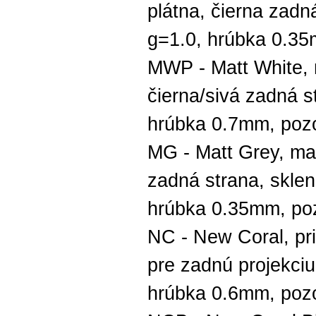
plátna, čierna zadn
g=1.0, hrúbka 0.35
MWP - Matt White, 
čierna/sivá zadná s
hrúbka 0.7mm, pozo
MG - Matt Grey, mat
zadná strana, sklen
hrúbka 0.35mm, poz
NC - New Coral, pri
pre zadnú projekciu
hrúbka 0.6mm, pozo