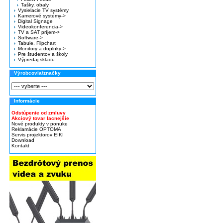
Tašky, obaly
Vysielacie TV systémy
Kamerové systémy->
Digital Signage
Videokonferencia->
TV a SAT príjem->
Software->
Tabule, Flipchart
Monitory a doplnky->
Pre študentov a školy
Výpredaj skladu
Výrobcovia/značky
Informácie
Odstúpenie od zmluvy
Akciový tovar lacnejšie
Nové produkty v ponuke
Reklamácie OPTOMA
Servis projektorov EIKI
Download
Kontakt