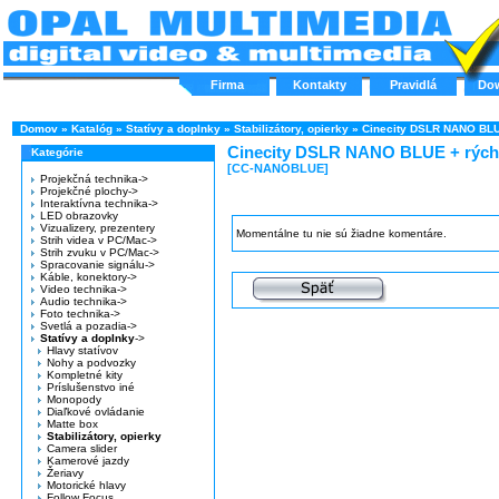
Firma
Kontakty
Pravidlá
Do
Domov
»
Katalóg
»
Statívy a doplnky
»
Stabilizátory, opierky
»
Cinecity DSLR NANO BLUE
Cinecity DSLR NANO BLUE + rýchl
Kategórie
[CC-NANOBLUE]
Projekčná technika->
Projekčné plochy->
Interaktívna technika->
LED obrazovky
Vizualizery, prezentery
Momentálne tu nie sú žiadne komentáre.
Strih videa v PC/Mac->
Strih zvuku v PC/Mac->
Spracovanie signálu->
Káble, konektory->
Video technika->
Audio technika->
Foto technika->
Svetlá a pozadia->
Statívy a doplnky
->
Hlavy statívov
Nohy a podvozky
Kompletné kity
Príslušenstvo iné
Monopody
Diaľkové ovládanie
Matte box
Stabilizátory, opierky
Camera slider
Kamerové jazdy
Žeriavy
Motorické hlavy
Follow Focus