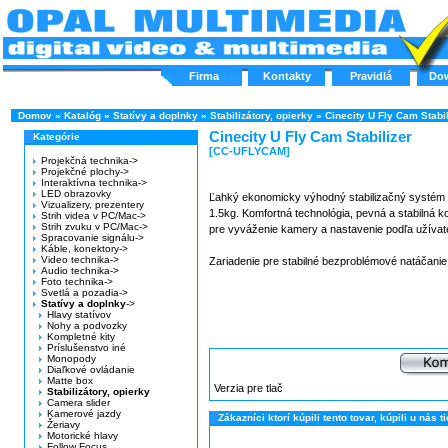
Firma
Kontakty
Pravidlá
Do
Domov
»
Katalóg
»
Statívy a doplnky
»
Stabilizátory, opierky
»
Cinecity U Fly Cam Stabil
Cinecity U Fly Cam Stabilizer
Kategórie
[CC-UFLYCAM]
Projekčná technika->
Projekčné plochy->
Interaktívna technika->
LED obrazovky
Ľahký ekonomicky výhodný stabilizačný systém
Vizualizery, prezentery
1.5kg. Komfortná technológia, pevná a stabilná 
Strih videa v PC/Mac->
Strih zvuku v PC/Mac->
pre vyváženie kamery a nastavenie podľa užívat
Spracovanie signálu->
Káble, konektory->
Video technika->
Zariadenie pre stabilné bezproblémové natáčanie
Audio technika->
Foto technika->
Svetlá a pozadia->
Statívy a doplnky
->
Hlavy statívov
Nohy a podvozky
Kompletné kity
Príslušenstvo iné
Monopody
Diaľkové ovládanie
Matte box
Verzia pre tlač
Stabilizátory, opierky
Camera slider
Kamerové jazdy
Zákazníci ktorí kúpili tento tovar, kúpili u nás ti
Žeriavy
Motorické hlavy
Follow Focus