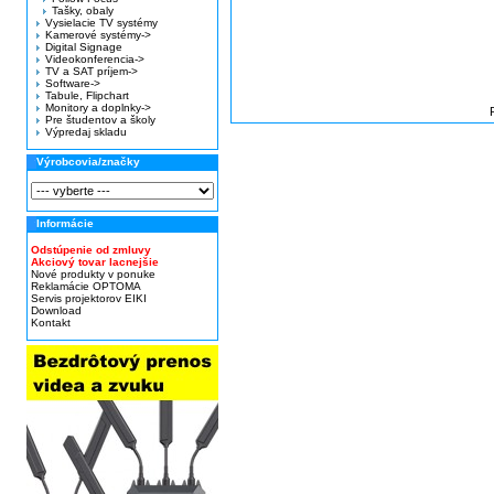
Tašky, obaly
Vysielacie TV systémy
Kamerové systémy->
Digital Signage
Videokonferencia->
TV a SAT príjem->
Software->
Tabule, Flipchart
Monitory a doplnky->
Pre študentov a školy
Výpredaj skladu
Výrobcovia/značky
Informácie
Odstúpenie od zmluvy
Akciový tovar lacnejšie
Nové produkty v ponuke
Reklamácie OPTOMA
Servis projektorov EIKI
Download
Kontakt