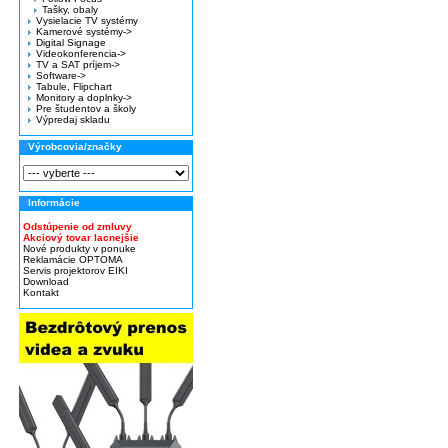
Tašky, obaly
Vysielacie TV systémy
Kamerové systémy->
Digital Signage
Videokonferencia->
TV a SAT príjem->
Software->
Tabule, Flipchart
Monitory a doplnky->
Pre študentov a školy
Výpredaj skladu
Výrobcovia/značky
Informácie
Odstúpenie od zmluvy
Akciový tovar lacnejšie
Nové produkty v ponuke
Reklamácie OPTOMA
Servis projektorov EIKI
Download
Kontakt