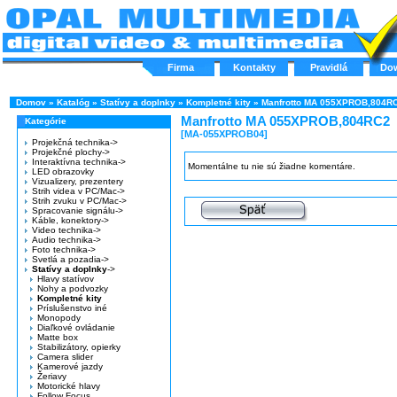
Firma
Kontakty
Pravidlá
Do
Domov
»
Katalóg
»
Statívy a doplnky
»
Kompletné kity
»
Manfrotto MA 055XPROB,804R
Manfrotto MA 055XPROB,804RC2
Kategórie
[MA-055XPROB04]
Projekčná technika->
Projekčné plochy->
Interaktívna technika->
Momentálne tu nie sú žiadne komentáre.
LED obrazovky
Vizualizery, prezentery
Strih videa v PC/Mac->
Strih zvuku v PC/Mac->
Spracovanie signálu->
Káble, konektory->
Video technika->
Audio technika->
Foto technika->
Svetlá a pozadia->
Statívy a doplnky
->
Hlavy statívov
Nohy a podvozky
Kompletné kity
Príslušenstvo iné
Monopody
Diaľkové ovládanie
Matte box
Stabilizátory, opierky
Camera slider
Kamerové jazdy
Žeriavy
Motorické hlavy
Follow Focus