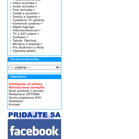
Video technika->
Audio technika->
Foto technika->
Svetlá a pozadia->
Statívy a doplnky->
Vysielacie TV systémy
Kamerové systémy->
Digital Signage
Videokonferencia->
TV a SAT príjem->
Software->
Tabule, Flipchart
Monitory a doplnky->
Pre študentov a školy
Výpredaj skladu
Výrobcovia/značky
Informácie
Odstúpenie od zmluvy
Akciový tovar lacnejšie
Nové produkty v ponuke
Reklamácie OPTOMA
Servis projektorov EIKI
Download
Kontakt