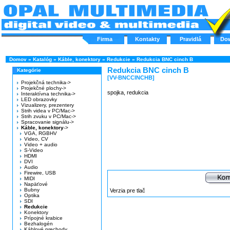
Firma
Kontakty
Pravidlá
Do
Domov
»
Katalóg
»
Káble, konektory
»
Redukcie
»
Redukcia BNC cinch B
Redukcia BNC cinch B
Kategórie
[VV-BNCCINCHB]
Projekčná technika->
Projekčné plochy->
spojka, redukcia
Interaktívna technika->
LED obrazovky
Vizualizery, prezentery
Strih videa v PC/Mac->
Strih zvuku v PC/Mac->
Spracovanie signálu->
Káble, konektory
->
VGA, RGBHV
Video, CV
Video + audio
S-Video
HDMI
DVI
Audio
Firewire, USB
MIDI
Napäťové
Bubny
Verzia pre tlač
Optika
SDI
Redukcie
Konektory
Prípojné krabice
Bezhalogén
Káblové prechody